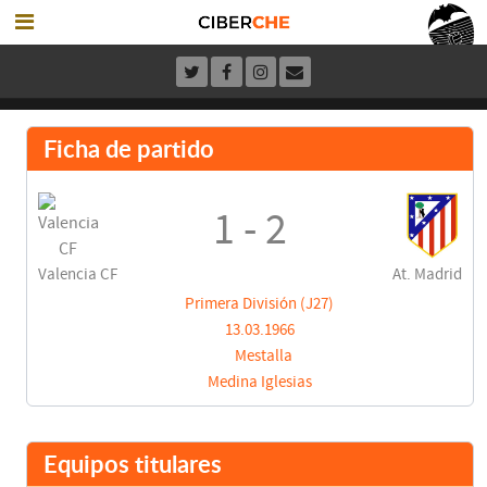
Ficha de partido
1 - 2
Valencia CF
At. Madrid
Primera División (J27)
13.03.1966
Mestalla
Medina Iglesias
Equipos titulares