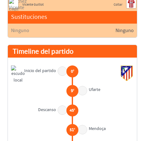
Vicente Guillot
Collar
Sustituciones
Ninguno
Ninguno
Timeline del partido
Inicio del partido
0'
Ufarte
9'
Descanso
45'
Mendoça
51'