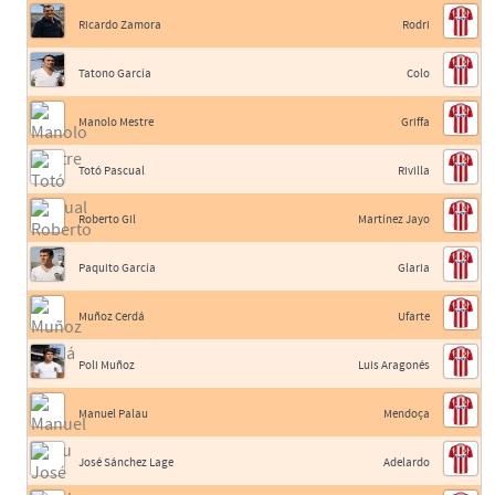
Ricardo Zamora
Rodri
Tatono García
Colo
Manolo Mestre
Griffa
Totó Pascual
Rivilla
Roberto Gil
Martínez Jayo
Paquito García
Glaria
Muñoz Cerdá
Ufarte
Poli Muñoz
Luis Aragonés
Manuel Palau
Mendoça
José Sánchez Lage
Adelardo