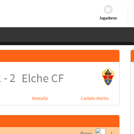
Jugadores
 - 2
Elche CF
Mestalla
Carbelo Martín
Pazos
1