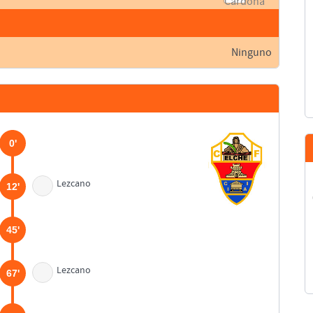
Ninguno
0'
Lezcano
12'
45'
Lezcano
67'