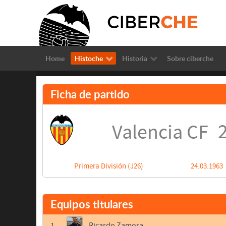
Home
Histoche
Historia
Sobre ciberche
Ficha de partido
2
Valencia CF
Primera División (J26)
24.03.1963
Equipos titulares
1
Ricardo Zamora