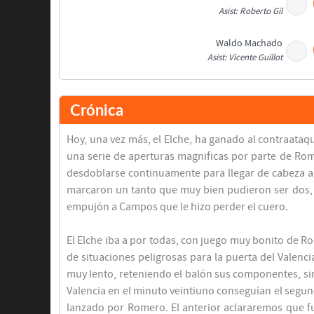
Asist: Roberto Gil
Waldo Machado
Asist: Vicente Guillot
Final del partido
Crónica
Hoy, una vez más, el Elche, ha ganado al contraataq
una serie de aperturas magnificas por parte de Ro
desdoblarse continuamente para llegar de cabeza a 
marcaron un tanto que muy bien pudieron ser dos, e
empujón a Campos que le hizo perder el cuero.
El Elche iba a por todas, con juego muy bonito de R
de situaciones peligrosas para la puerta del Valenci
muy lento, reteniendo el balón sus componentes, sin
Valencia en el minuto veintiuno conseguían el segu
lanzado por Romero. El anterior aclararemos que fu