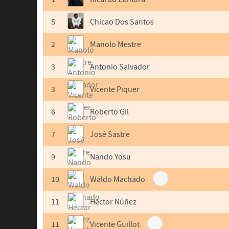
5
Chicao Dos Santos
2
Manolo Mestre
3
Antonio Salvador
3
Vicente Piquer
6
Roberto Gil
7
José Sastre
9
Nando Yosu
10
Waldo Machado
11
Héctor Núñez
11
Vicente Guillot