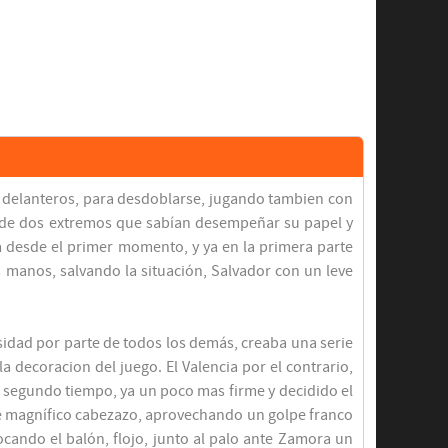
 y delanteros, para desdoblarse, jugando tambien con
n de dos extremos que sabían desempeñar su papel y
a desde el primer momento, y ya en la primera parte
 manos, salvando la situación, Salvador con un leve
sidad por parte de todos los demás, creaba una serie
a decoracion del juego. El Valencia por el contrario,
l segundo tiempo, ya un poco mas firme y decidido el
de magnífico cabezazo, aprovechando un golpe franco
cando el balón, flojo, junto al palo ante Zamora un