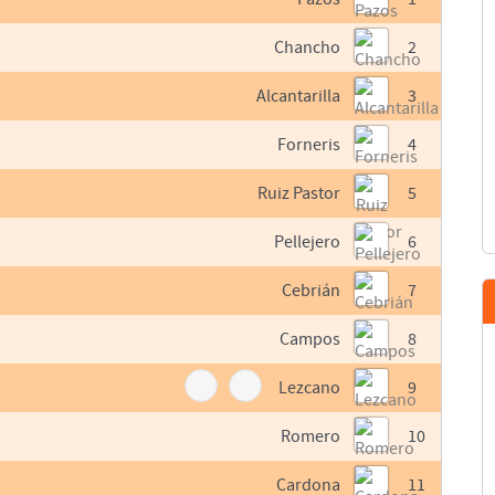
Chancho
2
Alcantarilla
3
Forneris
4
Ruiz Pastor
5
Pellejero
6
Cebrián
7
Campos
8
Lezcano
9
Romero
10
Cardona
11