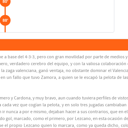
80'
88'
90'
ue a base del 4-3-3, pero con gran movilidad por parte de medios
mero, verdadero cerebro del equipo, y con la valiosa colaboració
la zaga valenciana, ganó ventaja, no obstante dominar el Valenci
n un fallo que tuvo Zamora, a quien se le escapó la pelota de las
omero y Cardona, y muy bravo, aun cuando tuviera perfiles de visto
a cada vez que cogían la pelota, y en solo tres jugadas cambiaban l
 ir nunca a por e mismo, dejaban hacer a sus contrarios, que en e
ndo gol, marcado, como el primero, por Lezcano, en esta ocasión 
e el propio Lezcano quien lo marcara, como ya queda dicho, colo