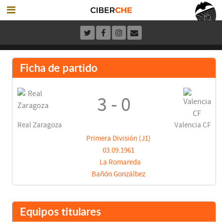
Ficha de partido
3 - 0
Real Zaragoza
Valencia CF
Primera División (J1)
03.09.1961
La Romareda
Bañón Gonzálbez
Equipos titulares