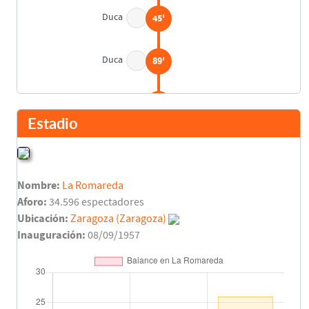
Duca
45'
Duca
89'
Final del partido
90'
Estadio
Nombre:
La Romareda
Aforo:
34.596 espectadores
Ubicación:
Zaragoza (Zaragoza)
Inauguración:
08/09/1957