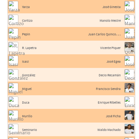
Yarza
José Ginesta
Cortizo
Manolo Mestre
J
uan Carlos Quincoces II
Pepín
R. Lapetra
Vicente Piquer
Isasi
José Egea
González
Decio Recamán
Miguel
Francisco Sendra
Duca
Enrique Ribelles
Murillo
José Ficha
Seminario
Waldo Machado