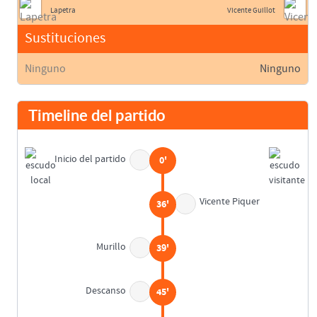
Lapetra
Vicente Guillot
Sustituciones
Ninguno
Ninguno
Timeline del partido
Inicio del partido
0'
Vicente Piquer
36'
Murillo
39'
Descanso
45'