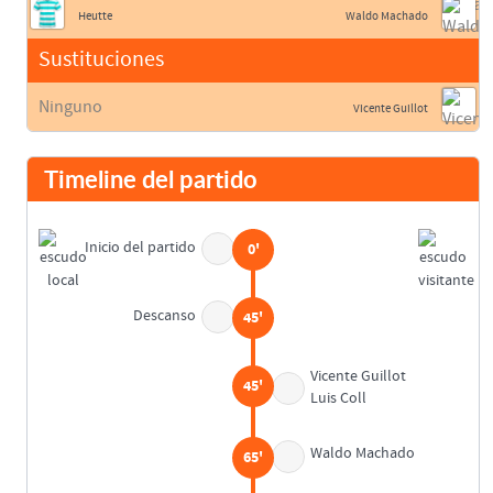
Heutte
Waldo Machado
Sustituciones
Ninguno
Vicente Guillot
Timeline del partido
Inicio del partido
0'
Descanso
45'
Vicente Guillot
45'
Luis Coll
Waldo Machado
65'