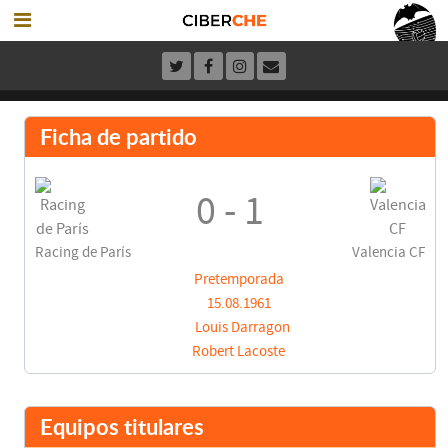
Ficha de partido
0 - 1
Racing de París
Valencia CF
Pretemporada
15.08.1961
Louis Darragon
Robert Lacoste
Equipos titulares