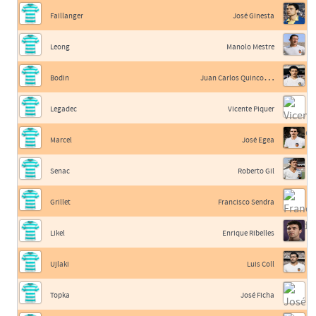
Faillanger
José Ginesta
Leong
Manolo Mestre
J
uan Carlos Quincoces II
Bodin
Legadec
Vicente Piquer
Marcel
José Egea
Senac
Roberto Gil
Grillet
Francisco Sendra
Likel
Enrique Ribelles
Ujlaki
Luis Coll
Topka
José Ficha