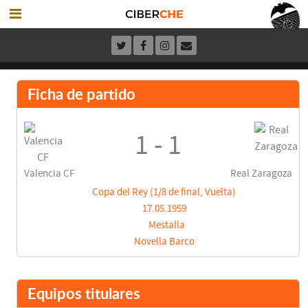
Ficha de partido
1 - 1
Valencia CF
Real Zaragoza
Copa del Rey (1/8 de final, Vuelta)
17.05.1959
Mestalla
Novella Barco
Equipos titulares