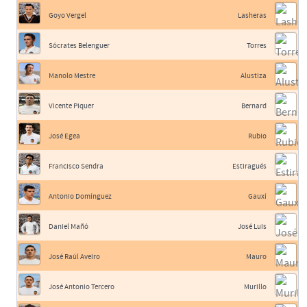
Goyo Vergel
Lasheras
Sócrates Belenguer
Torres
Manolo Mestre
Alustiza
Vicente Piquer
Bernard
José Egea
Rubio
Francisco Sendra
Estiragués
Antonio Domínguez
Gauxí
Daniel Mañó
José Luis
José Raúl Aveiro
Mauro
José Antonio Tercero
Murillo