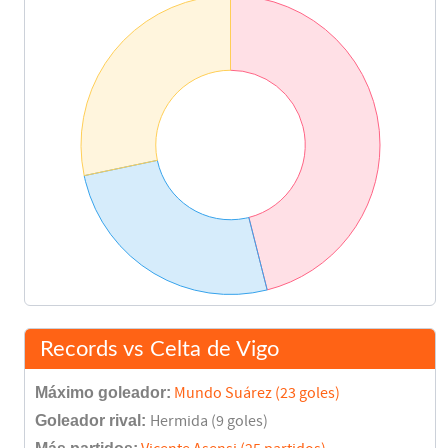
Coira
74'
Mostovoi
Cáceres
85'
Vagner
88'
Kily González
90'
Penalty fallado
Vagner
90'
Records vs Celta de Vigo
Jayo
91'
Máximo goleador:
Mundo Suárez (23 goles)
Vagner
Goleador rival:
Hermida (9 goles)
95'