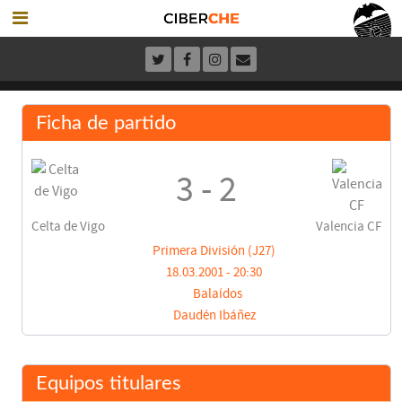
Ficha de partido
3 - 2
Celta de Vigo
Valencia CF
Primera División (J27)
18.03.2001 - 20:30
Balaídos
Daudén Ibáñez
Equipos titulares