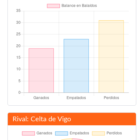
Miroslav Djukic
58'
Santi Cañizares
58'
Karpin
(Pen.)
60'
Adrian Ilie
64'
David Albelda
Karpin
65'
Diego Alonso
70'
Juan Sánchez
Rival: Celta de Vigo
Catanha
71'