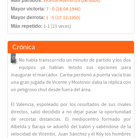
Más partidos:
Vicente Asensi (25 partidos)
Mayor victoria:
7 - 0 (28.04.1946)
Final del partido
96'
Mayor derrota:
1 - 5 (17.12.1950)
Más repetido:
1-1 (21 veces)
Crónica
No había transcurrido un minuto de partido y los dos
equipos ya habían tenido sus opciones para
inaugurar el marcador. Carew perdonó a puerta vacía tras
una gran jugada de Vicente y Mostovoi daba la réplica con
un peligroso chut desde fuera del área.
El Valencia, espoleado por los resultados de sus rivales
directos, salió decidido a no dejar pasar la oportunidad
de recortar distancias. El mediocentro formado por
Albelda y Baraja se adueñó del balón y valiéndose de la
velocidad de Vicentín, Juan Sánchez y el Kily los hombres