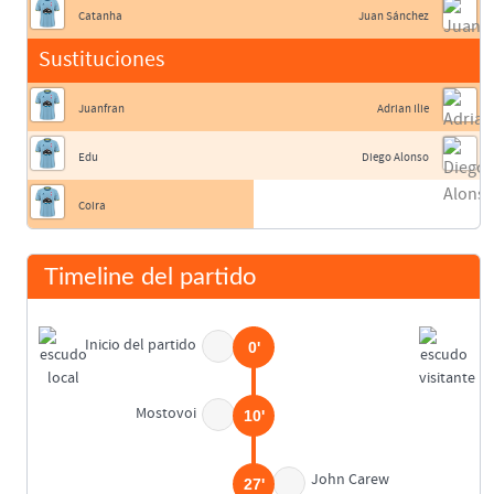
Catanha
Juan Sánchez
Sustituciones
Juanfran
Adrian Ilie
Edu
Diego Alonso
Coira
Timeline del partido
Inicio del partido
0'
Mostovoi
10'
John Carew
27'