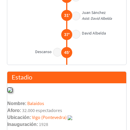
Juan Sánchez
31'
Asist: David Albelda
David Albelda
37'
Descanso
45'
Edu
45'
Gustavo López
Estadio
Juanfran
45'
Yago
Nombre:
Balaídos
Karpin
(Pen.)
51'
Aforo:
32.000 espectadores
Ubicación:
Vigo (Pontevedra)
Inauguración:
1928
Miguel Ángel Angulo
58'