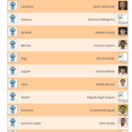
Cavallero
Santi Cañizares
Velasco
Mauricio Pellegrino
Cáceres
Roberto Ayala
Berizzo
Miroslav Djukic
Yago
Kily González
Vagner
David Albelda
Jayo
Rubén Baraja
Karpin
Miguel Ángel Angulo
Mostovoi
Vicente Rodríguez
Gustavo López
John Carew