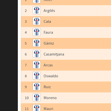
2
Argilés
3
Cata
4
Faura
5
Gámiz
6
Casamitjana
7
Arcas
8
Oswaldo
9
Ruiz
10
Moreno
11
Mauri