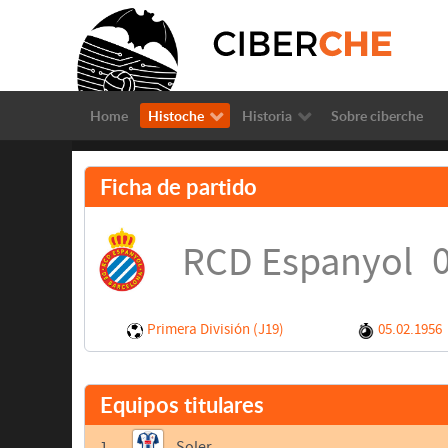
Home
Histoche
Historia
Sobre ciberche
Ficha de partido
0
RCD Espanyol
Primera División (J19)
05.02.1956
Equipos titulares
1
Soler