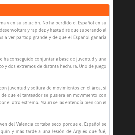
rma y en su solución. No ha perdido el Español en su
desenvoltura y rapidez y hasta diré que superando al
 a ver partidp grande y de que el Español ganaría
que ha conseguido conjuntar a base de juventud y una
ico y dos extremos de distinta hechura. Uno de juego
con juventud y soltura de movimientos en el área, si
d de que el tanteador se pusiera en movimiento con
or el otro extremo. Mauri se las entendía bien con el
joven del Valencia cortaba seco porque el Español se
iquín y más tarde a una lesión de Argilés que fué,