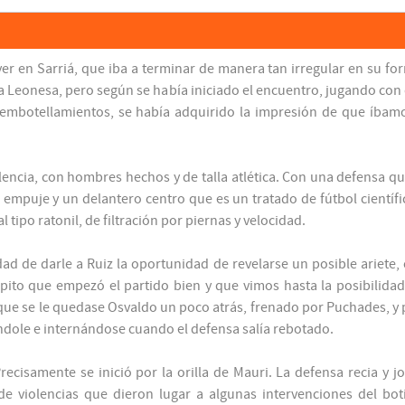
yer en Sarriá, que iba a terminar de manera tan irregular en su fo
 Leonesa, pero según se había iniciado el encuentro, jugando con 
mbotellamientos, se había adquirido la impresión de que íbamos
lencia, con hombres hechos y de talla atlética. Con una defensa 
e empuje y un delantero centro que es un tratado de fútbol científ
l tipo ratonil, de filtración por piernas y velocidad.
d de darle a Ruiz la oportunidad de revelarse un posible ariete, 
pito que empezó el partido bien y que vimos hasta la posibilida
que se le quedase Osvaldo un poco atrás, frenado por Puchades, y p
lándole e internándose cuando el defensa salía rebotado.
recisamente se inició por la orilla de Mauri. La defensa recia y 
e violencias que dieron lugar a algunas intervenciones del bot