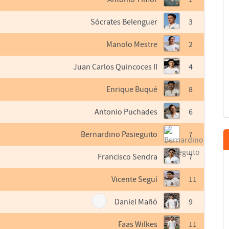
Sócrates Belenguer
3
Manolo Mestre
2
Juan Carlos Quincoces II
4
Enrique Buqué
8
Antonio Puchades
6
Bernardino Pasieguito
7
Francisco Sendra
7
Vicente Seguí
11
Daniel Mañó
9
Faas Wilkes
11