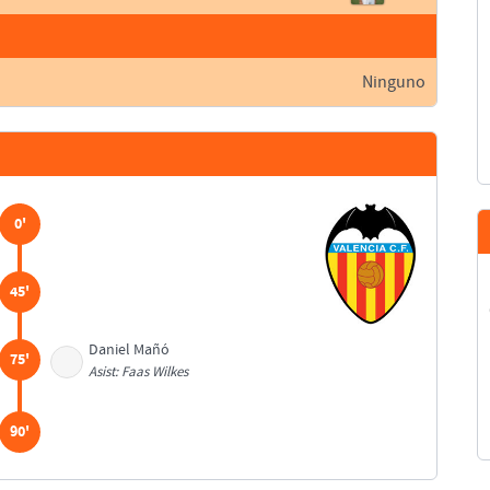
Ninguno
0'
45'
Daniel Mañó
75'
Asist: Faas Wilkes
90'