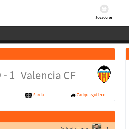
Jugadores
 - 1
Valencia CF
Sarriá
Zariquiegui Izco
Antonio Timor
1