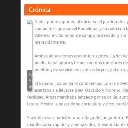
Crónica
Nadie pudo suponer, al iniciarse el partido de a
campo más que con el Barcelona, y empató con la
Valencia en dominio de campo ordenado y sin e
merecidamente.
Ambas alineaciones eran interesantes. La del Va
media batalladora y firme; con dos interiores d
medido y de servicio en centros largos; y el otro, a
El Español, como ya le conocemos. Con la noveda
acertaban a llevarse bien Osvaldo y Moreno. Re
facilidad. Arcas marchaba lanzado por su orilla, aun
lateral Mestre, a pesar de su corte duro y seco, bur
Y así hizo su aparición una ráfaga de juego duro. P
manifestaba rápido y amenazador, y ese instante d