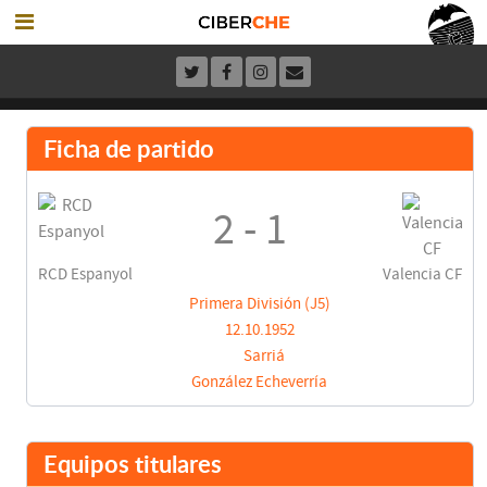
Ficha de partido
2 - 1
RCD Espanyol
Valencia CF
Primera División (J5)
12.10.1952
Sarriá
González Echeverría
Equipos titulares