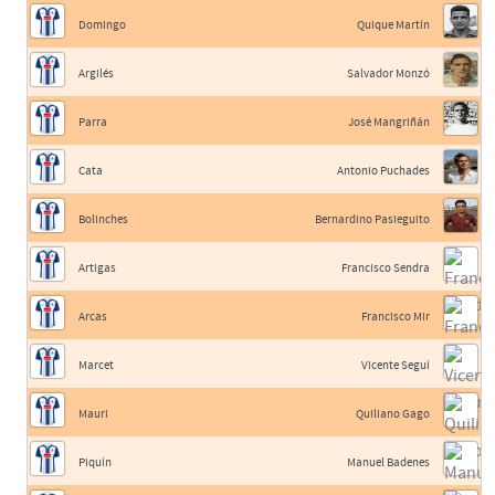
Domingo
Quique Martín
Argilés
Salvador Monzó
Parra
José Mangriñán
Cata
Antonio Puchades
Bolinches
Bernardino Pasieguito
Artigas
Francisco Sendra
Arcas
Francisco Mir
Marcet
Vicente Seguí
Mauri
Quiliano Gago
Piquín
Manuel Badenes