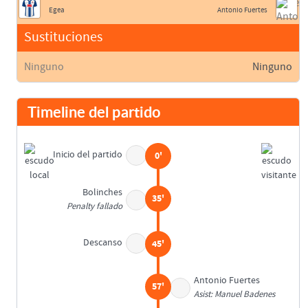
Egea
Antonio Fuertes
Sustituciones
Ninguno
Ninguno
Timeline del partido
Inicio del partido
0'
Bolinches
35'
Penalty fallado
Descanso
45'
Antonio Fuertes
57'
Asist: Manuel Badenes