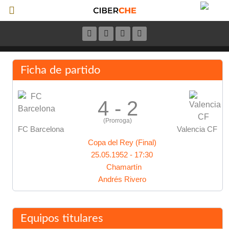
Ficha de partido
4 - 2
(Prorroga)
FC Barcelona
Valencia CF
Copa del Rey (Final)
25.05.1952 - 17:30
Chamartín
Andrés Rivero
Equipos titulares