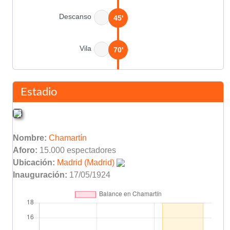
Descanso
45'
Vila
70'
Cesáreo López
90'
Quique Martín
Estadio
Inicio pr�rroga
90'
Nombre:
Chamartín
Kubala
95'
Aforo:
15.000 espectadores
Ubicación:
Madrid (Madrid)
Inauguración:
17/05/1924
César
112'
Final del partido
120'