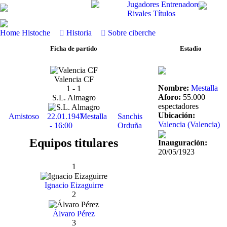
Jugadores
Entrenadores
Rivales
Títulos
Home
Histoche
Historia
Sobre ciberche
Ficha de partido
Estadio
Valencia CF
Nombre:
Mestalla
1 - 1
Aforo:
55.000
S.L. Almagro
espectadores
Ubicación:
Amistoso
22.01.1947
Mestalla
Sanchis
Valencia (Valencia)
- 16:00
Orduña
Equipos titulares
Inauguración:
20/05/1923
1
Ignacio Eizaguirre
2
Álvaro Pérez
3