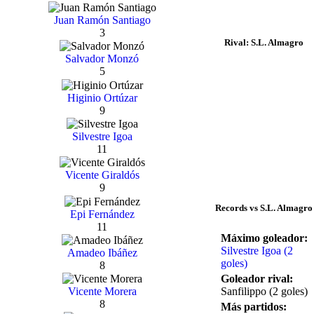
Juan Ramón Santiago
3
Rival: S.L. Almagro
Salvador Monzó
5
Higinio Ortúzar
9
Silvestre Igoa
11
Vicente Giraldós
9
Records vs S.L. Almagro
Epi Fernández
11
Máximo goleador:
Silvestre Igoa (2
Amadeo Ibáñez
goles)
8
Goleador rival:
Sanfilippo (2 goles)
Vicente Morera
8
Más partidos: