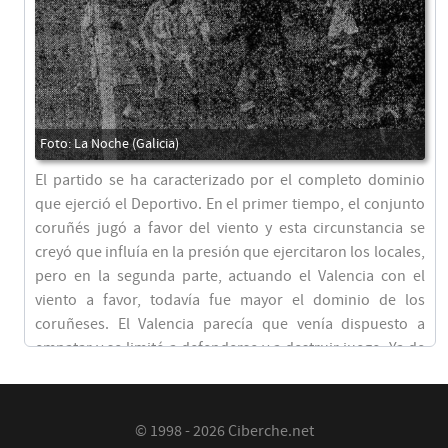
El partido se ha caracterizado por el completo dominio
que ejerció el Deportivo. En el primer tiempo, el conjunto
coruñés jugó a favor del viento y esta circunstancia se
creyó que influía en la presión que ejercitaron los locales,
pero en la segunda parte, actuando el Valencia con el
viento a favor, todavía fue mayor el dominio de los
coruñeses. El Valencia parecía que venía dispuesto a
empatar y se limitó a defenderse y a destruir juego. Ya de
salida atacaron los coruñeses y apenas puesto el balón en
juego se tiró el primer corner contra el Valencia. Instantes
después se tiraba el segundo. Hubo varios disparos de los
© 1998 - 2026 Ciberche.net
delanteros coruñeses que obligaron a intervernir a