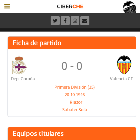
Ficha de partido
0 - 0
Dep. Coruña
Valencia CF
Primera División (J5)
20.10.1946
Riazor
Sabater Solá
Equipos titulares