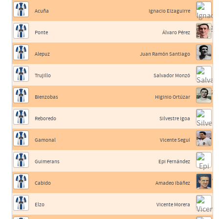
Acuña
Ignacio Eizaguirre
Ponte
Álvaro Pérez
Alepuz
Juan Ramón Santiago
Trujillo
Salvador Monzó
Bienzobas
Higinio Ortúzar
Reboredo
Silvestre Igoa
Gamonal
Vicente Seguí
Guimerans
Epi Fernández
Cabido
Amadeo Ibáñez
Elzo
Vicente Morera