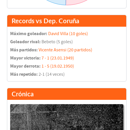
Records vs Dep. Coruña
Máximo goleador:
David Villa (10 goles)
Goleador rival:
Bebeto (5 goles)
Más partidos:
Vicente Asensi (20 partidos)
Mayor victoria:
7 - 1 (23.01.1949)
Mayor derrota:
1 - 5 (19.02.1950)
Más repetido:
2-1 (14 veces)
Crónica