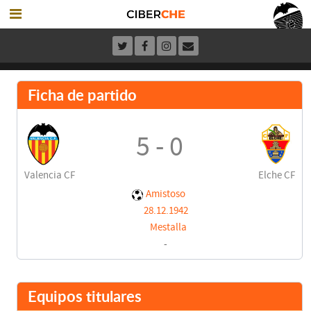
Ficha de partido
5 - 0
Valencia CF
Elche CF
Amistoso
28.12.1942
Mestalla
-
Equipos titulares