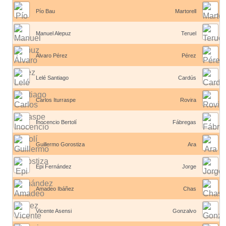
Pío Bau
Martorell
Manuel Alepuz
Teruel
Álvaro Pérez
Pérez
Lelé Santiago
Cardús
Carlos Iturraspe
Rovira
Inocencio Bertolí
Fábregas
Guillermo Gorostiza
Ara
Epi Fernández
Jorge
Amadeo Ibáñez
Chas
Vicente Asensi
Gonzalvo