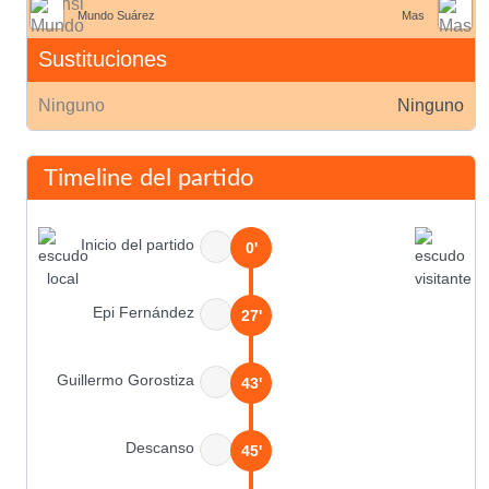
Mundo Suárez
Mas
Sustituciones
Ninguno
Ninguno
Timeline del partido
Inicio del partido
0'
Epi Fernández
27'
Guillermo Gorostiza
43'
Descanso
45'