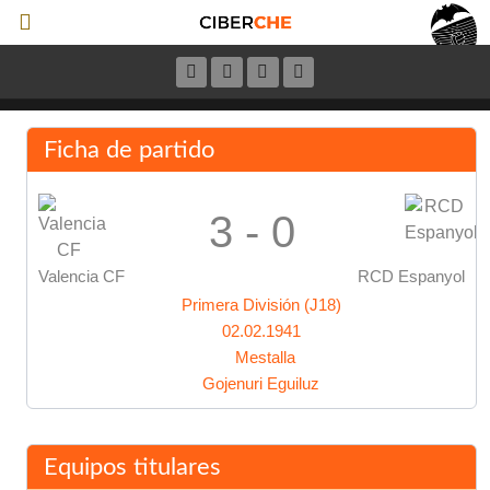
Ficha de partido
3 - 0
Valencia CF
RCD Espanyol
Primera División (J18)
02.02.1941
Mestalla
Gojenuri Eguiluz
Equipos titulares