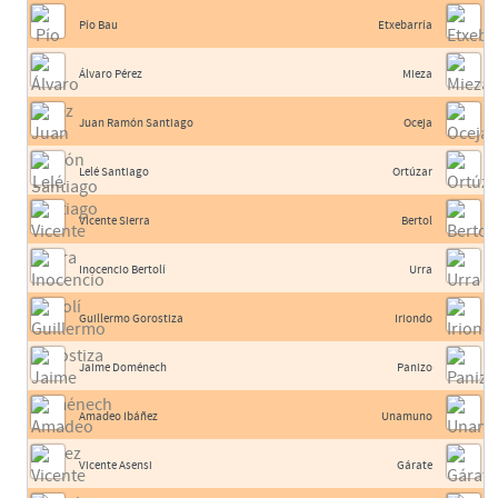
Pío Bau
Etxebarría
Álvaro Pérez
Mieza
Juan Ramón Santiago
Oceja
Lelé Santiago
Ortúzar
Vicente Sierra
Bertol
Inocencio Bertolí
Urra
Guillermo Gorostiza
Iriondo
Jaime Doménech
Panizo
Amadeo Ibáñez
Unamuno
Vicente Asensi
Gárate