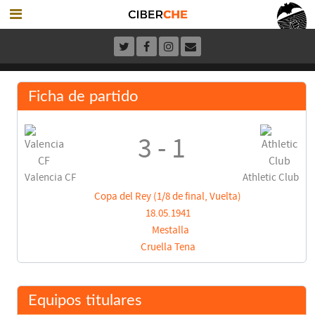
Ficha de partido
3 - 1
Valencia CF
Athletic Club
Copa del Rey (1/8 de final, Vuelta)
18.05.1941
Mestalla
Cruella Tena
Equipos titulares