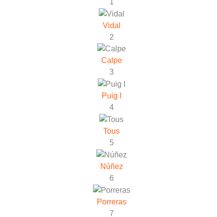
1
Vidal
2
Calpe
3
Puig I
4
Tous
5
Núñez
6
Porreras
7