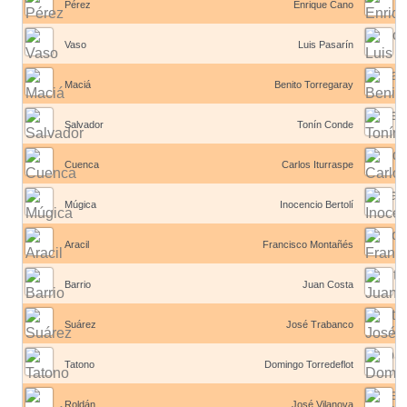
Pérez
Enrique Cano
Vaso
Luis Pasarín
Maciá
Benito Torregaray
Salvador
Tonín Conde
Cuenca
Carlos Iturraspe
Múgica
Inocencio Bertolí
Aracil
Francisco Montañés
Barrio
Juan Costa
Suárez
José Trabanco
Tatono
Domingo Torredeflot
Roldán
José Vilanova