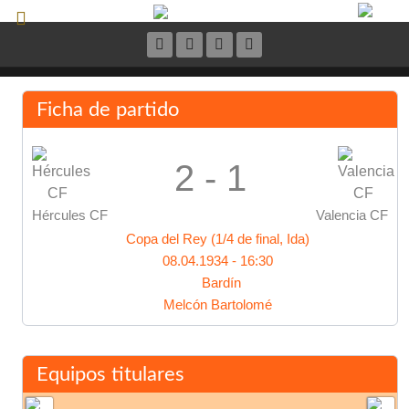
Ficha de partido
2 - 1
Hércules CF
Valencia CF
Copa del Rey (1/4 de final, Ida)
08.04.1934 - 16:30
Bardín
Melcón Bartolomé
Equipos titulares