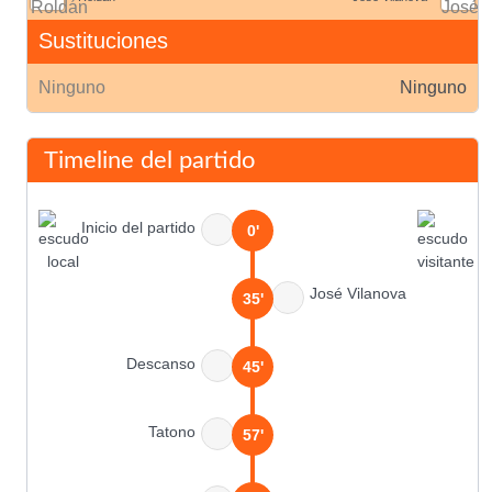
Sustituciones
Ninguno
Ninguno
Timeline del partido
Inicio del partido
0'
José Vilanova
35'
Descanso
45'
Tatono
57'