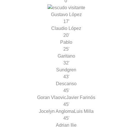
0'
Gustavo López
17'
Claudio López
20'
Pablo
25'
Garitano
32'
Sundgren
43'
Descanso
45'
Goran Vlaovic
Javier Farinós
45'
Jocelyn Angloma
Luis Milla
45'
Adrian Ilie