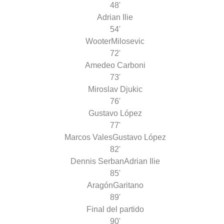
48'
Adrian Ilie
54'
Wooter
Milosevic
72'
Amedeo Carboni
73'
Miroslav Djukic
76'
Gustavo López
77'
Marcos Vales
Gustavo López
82'
Dennis Serban
Adrian Ilie
85'
Aragón
Garitano
89'
Final del partido
90'