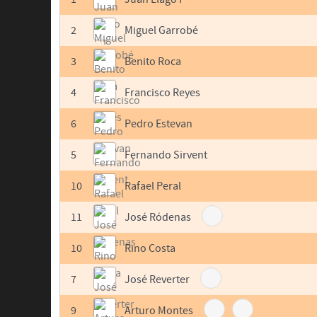
2
Miguel Garrobé
3
Benito Roca
4
Francisco Reyes
6
Pedro Estevan
5
Fernando Sirvent
10
Rafael Peral
11
José Ródenas
10
Rino Costa
7
José Reverter
9
Arturo Montes