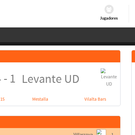
Jugadores
 - 1
Levante UD
:15
Mestalla
Vilalta Bars
Villarroya
1