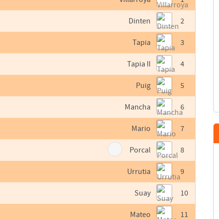
Dinten
2
Tapia
3
Tapia II
4
Puig
5
Mancha
6
Mario
7
Porcal
8
Urrutia
9
Suay
10
Mateo
11