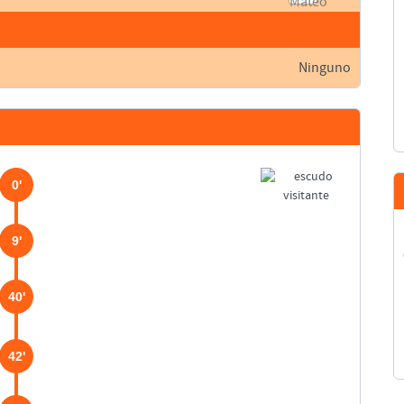
Ninguno
0'
9'
40'
42'