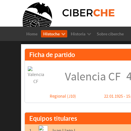
Home
Histoche
Historia
Sobre ciberche
Ficha de partido
4
Valencia CF
Regional (J10)
22.01.1925 - 15
Equipos titulares
1
Juan Llago I