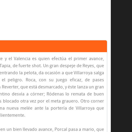
e y el Valencia es quien efectúa el primer avance,
apia, de fuerte shot. Un gran despeje de Reyes, que
entrando la pelota, da ocasión a que Villarroya salga
el peligro. Roca, con su juego eficaz, de pases
 Reverter, que está desmarcado, y éste lanza un gran
antino desvía a córner; Ródenas lo remata de buen
es blocado otra vez por el meta grauero. Otro corner
na nueva melée ante la portería de Villarroya que
alientemente.
 en un bien llevado avance, Porcal pasa a mario, que