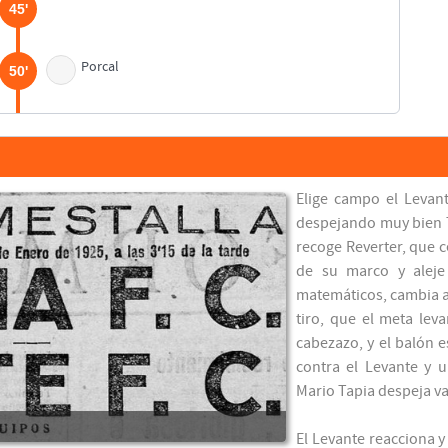
45'
Porcal
50'
85'
90'
Elige campo el Levant
despejando muy bien T
recoge Reverter, que c
de su marco y aleje 
matemáticos, cambia a
tiro, que el meta lev
cabezazo, y el balón 
contra el Levante y u
Mario Tapia despeja v
El Levante reacciona y