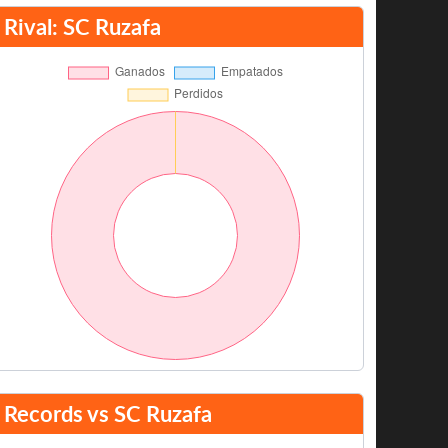
Rival: SC Ruzafa
Records vs SC Ruzafa