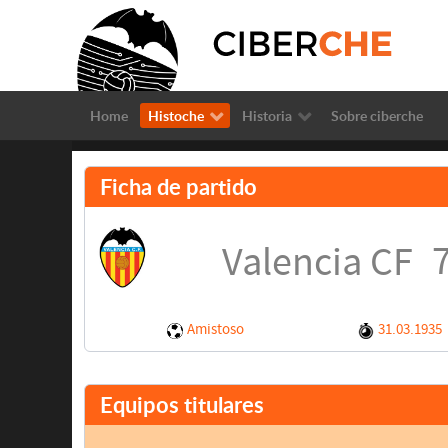
Home
Histoche
Historia
Sobre ciberche
Ficha de partido
7
Valencia CF
Amistoso
31.03.1935
Equipos titulares