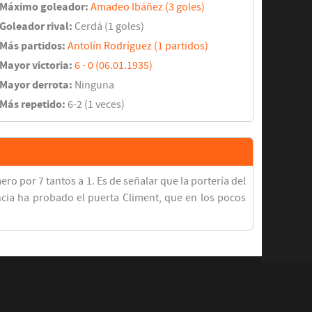
Máximo goleador:
Amadeo Ibáñez (3 goles)
Goleador rival:
Cerdá (1 goles)
Más partidos:
Antolín Rodríguez (1 partidos)
Mayor victoria:
6 - 0 (06.01.1935)
Mayor derrota:
Ninguna
Más repetido:
6-2 (1 veces)
o por 7 tantos a 1. Es de señalar que la portería del
ncia ha probado el puerta Climent, que en los pocos