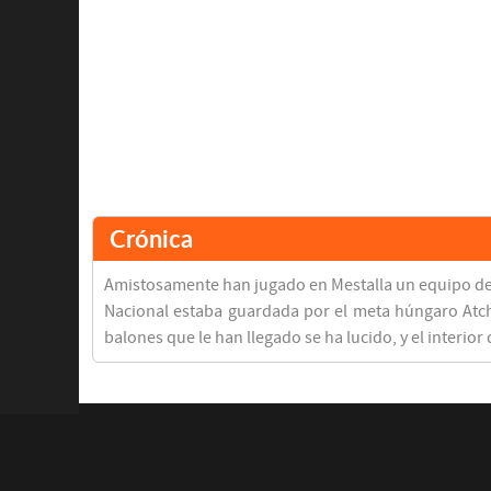
Crónica
Amistosamente han jugado en Mestalla un equipo del V
Nacional estaba guardada por el meta húngaro Atchs
balones que le han llegado se ha lucido, y el interio