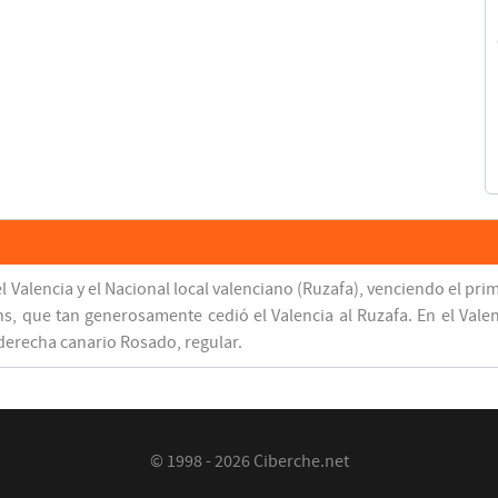
alencia y el Nacional local valenciano (Ruzafa), venciendo el primer
, que tan generosamente cedió el Valencia al Ruzafa. En el Vale
r derecha canario Rosado, regular.
© 1998 - 2026 Ciberche.net