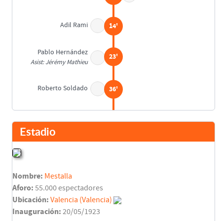
Adil Rami
14'
Pablo Hernández
23'
Asist: Jérémy Mathieu
Roberto Soldado
36'
Descanso
45'
Estadio
Tino Costa
45'
David Albelda
Nombre:
Mestalla
Sergio Canales
52'
Aforo:
55.000 espectadores
Ubicación:
Valencia (Valencia)
Adriano
Inauguración:
20/05/1923
57'
Keita