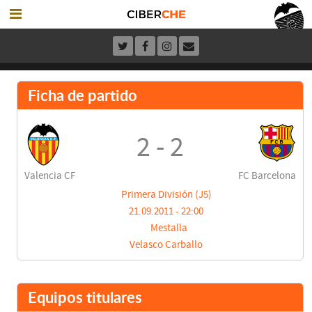
Ficha de partido
2 - 2
Valencia CF
FC Barcelona
Primera División (J5)
21.09.2011 - 22:00
Mestalla
Velasco Carballo
Equipos titulares