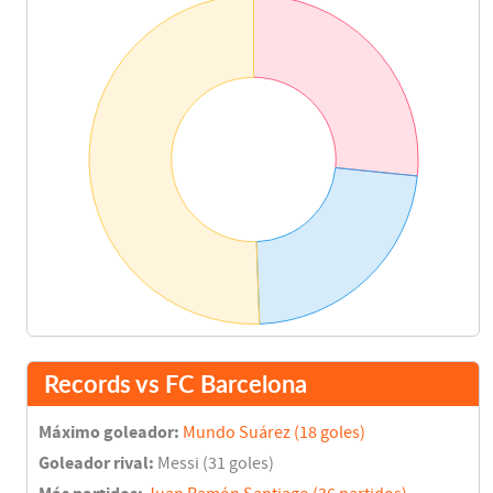
Jordi Alba
90'
Final del partido
91'
Records vs FC Barcelona
Máximo goleador:
Mundo Suárez (18 goles)
Goleador rival:
Messi (31 goles)