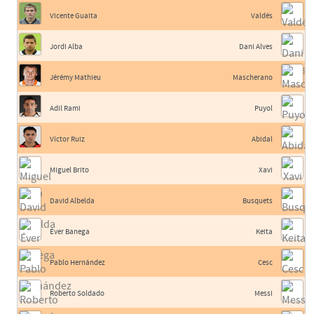
Vicente Guaita
Valdés
Jordi Alba
Dani Alves
Jérémy Mathieu
Mascherano
Adil Rami
Puyol
Víctor Ruiz
Abidal
Miguel Brito
Xavi
David Albelda
Busquets
Éver Banega
Keita
Pablo Hernández
Cesc
Roberto Soldado
Messi