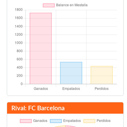
Villa
57'
Pedro
Thiago
62'
Puyol
Jonas Gonçalves
68'
Sergio Canales
Pablo Piatti
73'
Jérémy Mathieu
Cesc
76'
Jonas Gonçalves
87'
Rival: FC Barcelona
Mascherano
88'