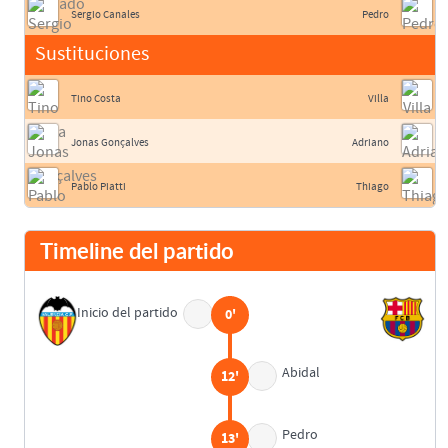
Sergio Canales
Pedro
Sustituciones
Tino Costa
Villa
Jonas Gonçalves
Adriano
Pablo Piatti
Thiago
Timeline del partido
Inicio del partido
0'
Abidal
12'
Pedro
13'