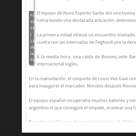
Lingard
El equipo de Nuno Espirito Santo dio una buena 
Mata
había tenido una destacada actuación, deteniendo
La primera mitad ofreció un encuentro nivelado
contra con las internadas de Feghouli por la dere
A la media hora, una caída de Rooney ante Bar
internacional inglés.
Fellaini
Herrera
En la reanudación, el conjunto de Louis Van Gaal co
para inaugurar el marcador. Minutos después Rooney p
Januzaj
Chicharito
El equipo español recuperaba muchos balones y comen
argentino el que consiguió el empate, al volear una f
Tras el tanto, llegaron los mejores minutos del Vale
adelantarse en el marcador y perdonó a un Mancheste
Fellaini