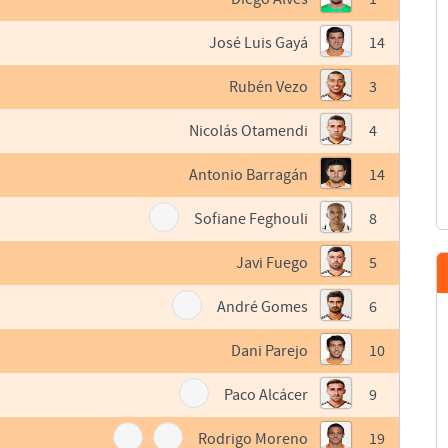
José Luis Gayá
14
Rubén Vezo
3
Nicolás Otamendi
4
Antonio Barragán
14
Sofiane Feghouli
8
Javi Fuego
5
André Gomes
6
Dani Parejo
10
Paco Alcácer
9
Rodrigo Moreno
19