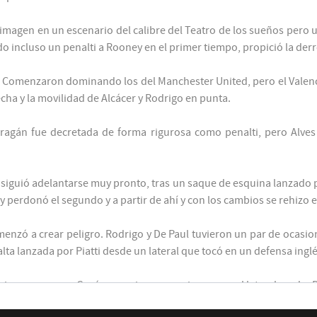
61'
imagen en un escenario del calibre del Teatro de los sueños pero u
 incluso un penalti a Rooney en el primer tiempo, propició la derr
Rodrigo Moreno
71'
. Comenzaron dominando los del Manchester United, pero el Valenci
Asist: Pablo Piatti
cha y la movilidad de Alcácer y Rodrigo en punta.
Andrés Guardado
72'
André Gomes
ragán fue decretada de forma rigurosa como penalti, pero Alves
75'
nsiguió adelantarse muy pronto, tras un saque de esquina lanzado 
erdonó el segundo y a partir de ahí y con los cambios se rehizo el
75'
zó a crear peligro. Rodrigo y De Paul tuvieron un par de ocasion
alta lanzada por Piatti desde un lateral que tocó en un defensa inglé
Vinícius Araújo
88'
Rodrigo Moreno
ncia, con un gran Gayá en sus incorporaciones por el lateral zurdo. 
r United que en el tiempo de prolongación se encontró un gol que 
92'