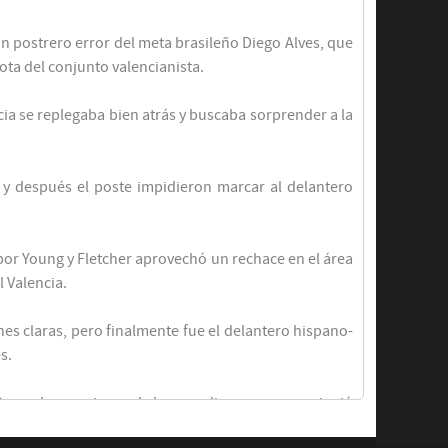
n postrero error del meta brasileño Diego Alves, que
ota del conjunto valencianista.
a se replegaba bien atrás y buscaba sorprender a la
 y después el poste impidieron marcar al delantero
por Young y Fletcher aprovechó un rechace en el área
 Valencia.
es claras, pero finalmente fue el delantero hispano-
s.
Pese a las ocasiones de las que dispuso, no consiguió
penalizó en exceso a los valencianistas.