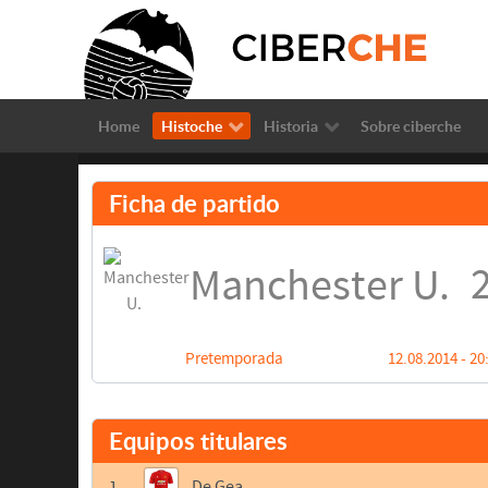
Home
Histoche
Historia
Sobre ciberche
Ficha de partido
2
Manchester U.
Pretemporada
12.08.2014 - 20
Equipos titulares
1
De Gea