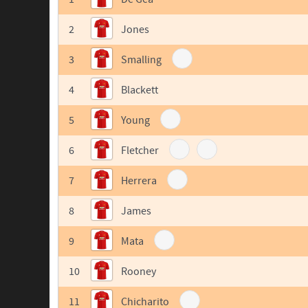
2
Jones
3
Smalling
4
Blackett
5
Young
6
Fletcher
7
Herrera
8
James
9
Mata
10
Rooney
11
Chicharito