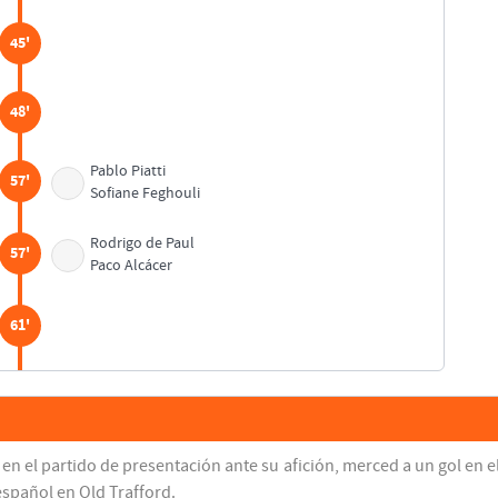
45'
48'
Pablo Piatti
57'
Sofiane Feghouli
Rodrigo de Paul
57'
Paco Alcácer
61'
61'
 en el partido de presentación ante su afición, merced a un gol en 
61'
español en Old Trafford.