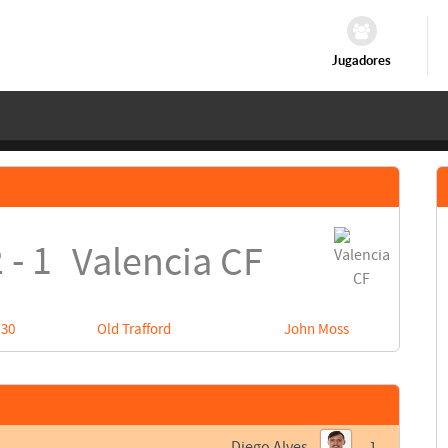
Jugadores
 - 1
Valencia CF
:30
Old Trafford
John Moss
Diego Alves
1