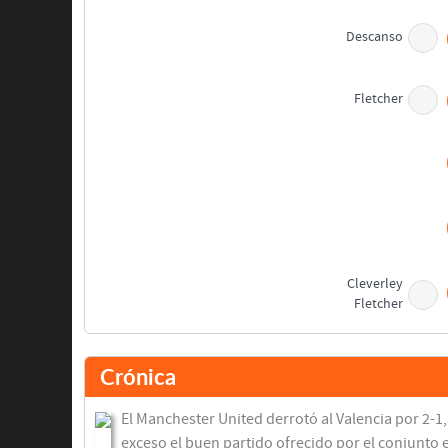
Descanso
Fletcher
Cleverley
Fletcher
Kagawa
Young
Crónica
Keane
El Manchester United derrotó al Valencia por 2-1,
Smalling
exceso el buen partido ofrecido por el conjunto 