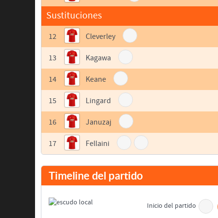
Sustituciones
12
Cleverley
13
Kagawa
14
Keane
15
Lingard
16
Januzaj
17
Fellaini
Timeline del partido
Inicio del partido