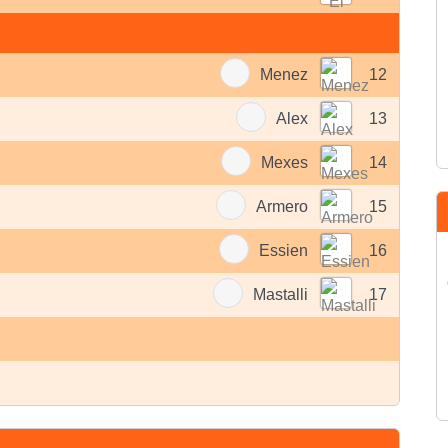
Menez
12
Alex
13
Mexes
14
Armero
15
Essien
16
Mastalli
17