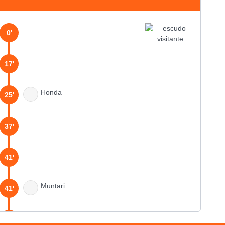
0'
17'
Honda
25'
37'
41'
Muntari
41'
45'