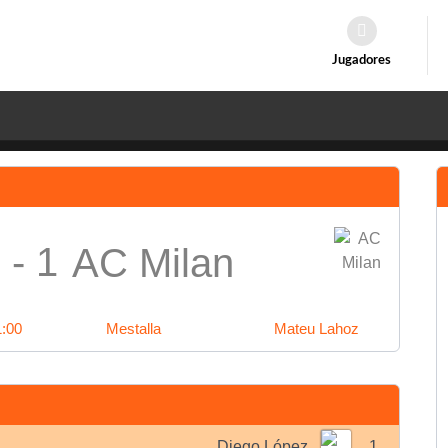
Jugadores
 - 1
AC Milan
1:00
Mestalla
Mateu Lahoz
Diego López
1