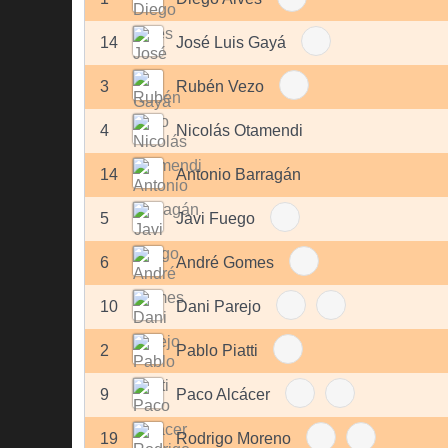
14
José Luis Gayá
3
Rubén Vezo
4
Nicolás Otamendi
14
Antonio Barragán
5
Javi Fuego
6
André Gomes
10
Dani Parejo
2
Pablo Piatti
9
Paco Alcácer
19
Rodrigo Moreno