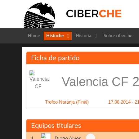
Home
Histoche
Historia
Sobre ciberche
Ficha de partido
2
Valencia CF
Trofeo Naranja (Final)
17.08.2014 - 2
Equipos titulares
1
Diego Alves