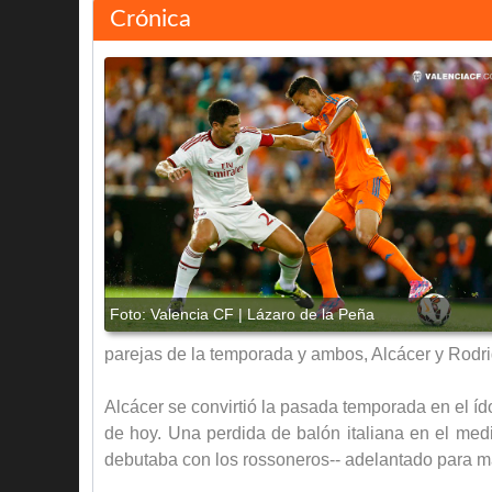
Crónica
Rodrigo de Paul
Paco Alcácer
Sofiane Feghouli
Pablo Piatti
Lucas Orbán
Rubén Vezo
Shkodran Mustafi
parejas de la temporada y ambos, Alcácer y Rodrigo
José Luis Gayá
Yoel Rodríguez
Alcácer se convirtió la pasada temporada en el íd
Diego Alves
de hoy. Una perdida de balón italiana en el medi
debutaba con los rossoneros-- adelantado para ma