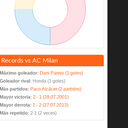
Records vs AC Milan
Máximo goleador:
Dani Parejo (1 goles)
Goleador rival:
Honda (1 goles)
Más partidos:
Paco Alcácer (2 partidos)
Mayor victoria:
2 - 1 (28.07.2001)
Mayor derrota:
1 - 2 (27.07.2013)
Más repetido:
2-1 (2 veces)