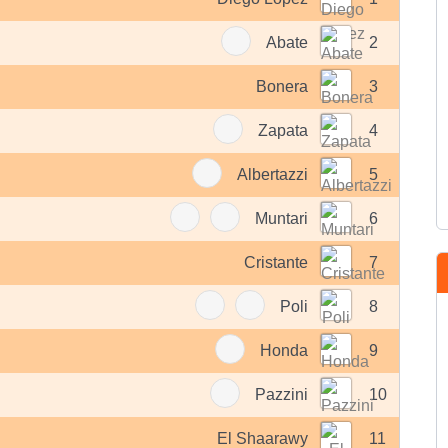
Abate
2
Bonera
3
Zapata
4
Albertazzi
5
Muntari
6
Cristante
7
Poli
8
Honda
9
Pazzini
10
El Shaarawy
11