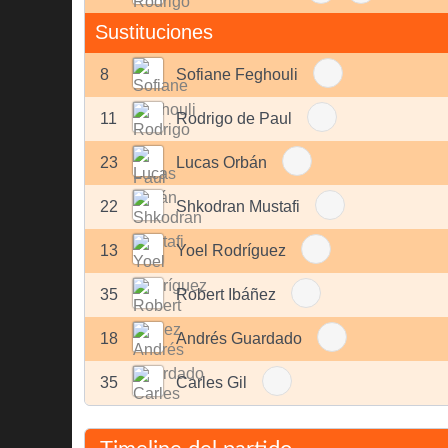
Sustituciones
8
Sofiane Feghouli
11
Rodrigo de Paul
23
Lucas Orbán
22
Shkodran Mustafi
13
Yoel Rodríguez
35
Robert Ibáñez
18
Andrés Guardado
35
Carles Gil