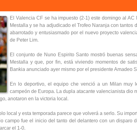
Menez
45'
El Valencia CF se ha impuesto (2-1) este domingo al AC Mi
Abate
Mestalla y se ha adjudicado el Trofeo Naranja con tantos 
abarrotado y entusiasmado por el nuevo proyecto valencia
53'
de Peter Lim.
El conjunto de Nuno Espirito Santo mostró buenas sensa
53'
Mestalla y que, por fin, está viviendo momentos de satis
Bankia anunciado ayer mismo por el presidente Amadeo S
58'
En lo deportivo, el equipo che venció a un Milan muy le
campeón de Europa. La dupla atacante valencianista dio m
58'
, anotaron en la victoria local.
olo local y esta temporada parece que volverá a serlo. Su import
58'
o campo fue el inicio del tanto del delantero con un disparo 
rcar el 1-0.
Alex
60'