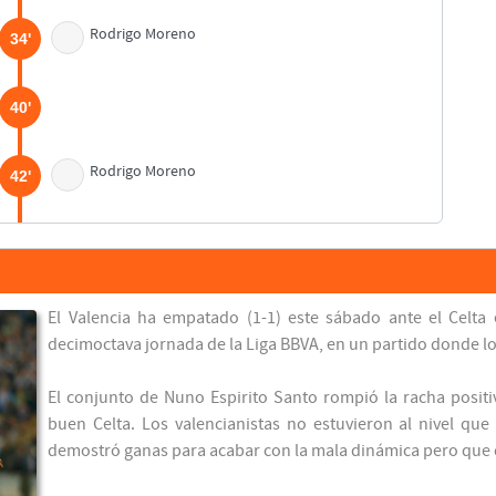
Rodrigo Moreno
34'
40'
Rodrigo Moreno
42'
45'
46'
El Valencia ha empatado (1-1) este sábado ante el Celta 
decimoctava jornada de la Liga BBVA, en un partido donde l
60'
El conjunto de Nuno Espirito Santo rompió la racha positiv
buen Celta. Los valencianistas no estuvieron al nivel que
Rodrigo de Paul
demostró ganas para acabar con la mala dinámica pero que ca
64'
Álvaro Negredo