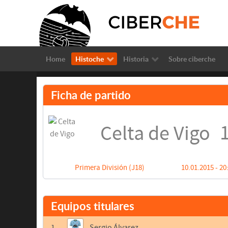
Home
Histoche
Historia
Sobre ciberche
Ficha de partido
1
Celta de Vigo
Primera División (J18)
10.01.2015 - 20
Equipos titulares
1
Sergio Álvarez