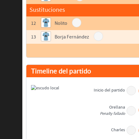
Sustituciones
12
Nolito
13
Borja Fernández
Timeline del partido
Inicio del partido
Orellana
Penalty fallado
Charles