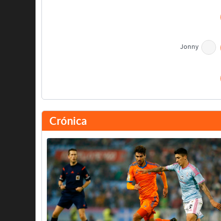
Jonny
Descanso
Crónica
Nolito
Hugo Mallo
Orellana