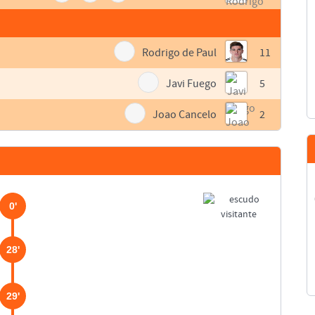
Rodrigo de Paul
11
Javi Fuego
5
Joao Cancelo
2
0'
28'
29'