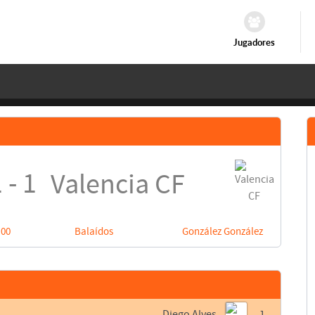
Jugadores
 - 1
Valencia CF
:00
Balaídos
González González
Diego Alves
1