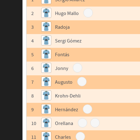
2
Hugo Mallo
3
Radoja
4
Sergi Gómez
5
Fontás
6
Jonny
7
Augusto
8
Krohn-Dehli
9
Hernández
10
Orellana
11
Charles