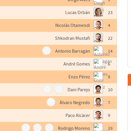
Lucas Orbán
23
Nicolás Otamendi
4
Shkodran Mustafi
22
Antonio Barragán
14
André Gomes
6
Enzo Pérez
8
Dani Parejo
10
Álvaro Negredo
7
Paco Alcácer
9
Rodrigo Moreno
19