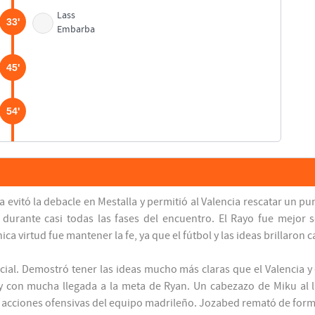
Lass
33'
Embarba
45'
54'
60'
64'
 evitó la debacle en Mestalla y permitió al Valencia rescatar un pu
ó durante casi todas las fases del encuentro. El Rayo fue mejor
 virtud fue mantener la fe, ya que el fútbol y las ideas brillaron 
Llorente
68'
nicial. Demostró tener las ideas mucho más claras que el Valencia 
Manucho
 con mucha llegada a la meta de Ryan. Un cabezazo de Miku al la
68'
Miku
 acciones ofensivas del equipo madrileño. Jozabed remató de form