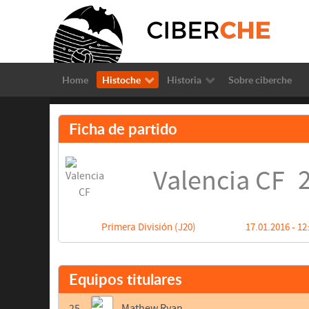
Home
Histoche
Historia
Sobre ciberche
Ficha de partido
2
Valencia CF
Primera División (J20)
17.01.2016 - 12
Equipos titulares
25
Mathew Ryan