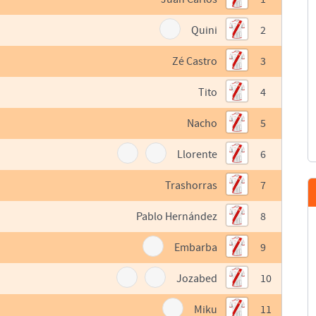
Quini
2
Zé Castro
3
Tito
4
Nacho
5
Llorente
6
Trashorras
7
Pablo Hernández
8
Embarba
9
Jozabed
10
Miku
11