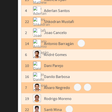
4
Aderlan Santos
22
Shkodran Mustafi
2
Joao Cancelo
14
Antonio Barragán
6
André Gomes
10
Dani Parejo
16
Danilo Barbosa
7
Álvaro Negredo
19
Rodrigo Moreno
22
Santi Mina