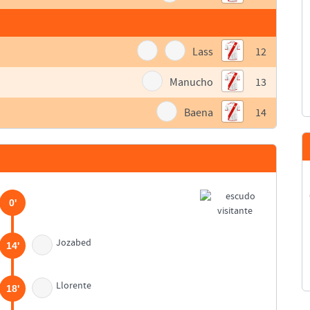
Lass
12
Manucho
13
Baena
14
0'
Jozabed
14'
Llorente
18'