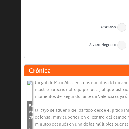
Descanso
Álvaro Negredo
Pablo Piatti
Santi Mina
Crónica
Paco Alcácer
Un gol de Paco Alcácer a dos minutos del noventa
Álvaro Negredo
mostró superior al equipo local, al que asfixi
momentos del segundo, ante un Valencia cuya única
El Rayo se adueñó del partido desde el pitido i
defensa, muy superior en el centro del campo y
minutos después en una de las múltiples buenas