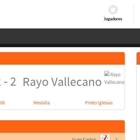
Jugadores
 - 2
Rayo Vallecano
:00
Mestalla
Prieto Iglesias
Juan Carlos
1