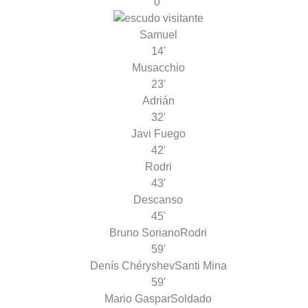
0'
Samuel
14'
Musacchio
23'
Adrián
32'
Javi Fuego
42'
Rodri
43'
Descanso
45'
Bruno Soriano
Rodri
59'
Denís Chéryshev
Santi Mina
59'
Mario Gaspar
Soldado