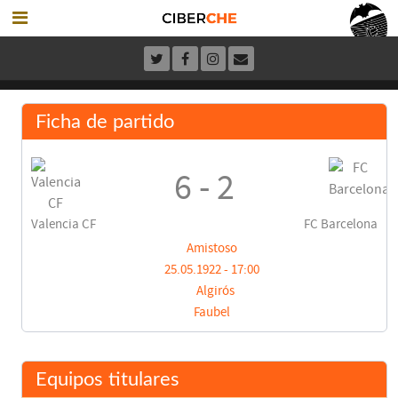
Ficha de partido
6 - 2
Valencia CF
FC Barcelona
Amistoso
25.05.1922 - 17:00
Algirós
Faubel
Equipos titulares