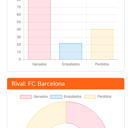
Arturo Montes
85'
Asist: Manuel Bellver
Final del partido
90'
Rival: FC Barcelona