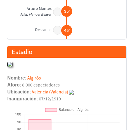
Arturo Montes
35'
Asist: Manuel Bellver
Descanso
45'
Rafael Peral
50'
Estadio
Celma
61'
Nombre:
Algirós
Arturo Montes
70'
Aforo:
8.000 espectadores
Asist: Manuel Bellver
Ubicación:
Valencia (Valencia)
Inauguración:
07/12/1919
Culla
79'
Penalty fallado
Culla
(Pen.)
80'