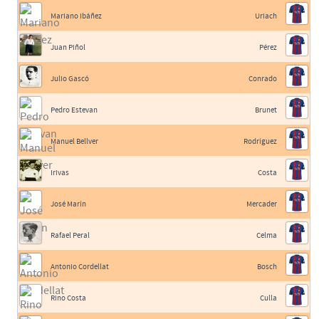
Mariano Ibáñez
Uriach
Juan Piñol
Pérez
Julio Gascó
Conrado
Pedro Estevan
Brunet
Manuel Bellver
Rodríguez
Irivas
Costa
José Marín
Mercader
Rafael Peral
Celma
Antonio Cordellat
Bosch
Rino Costa
Culla