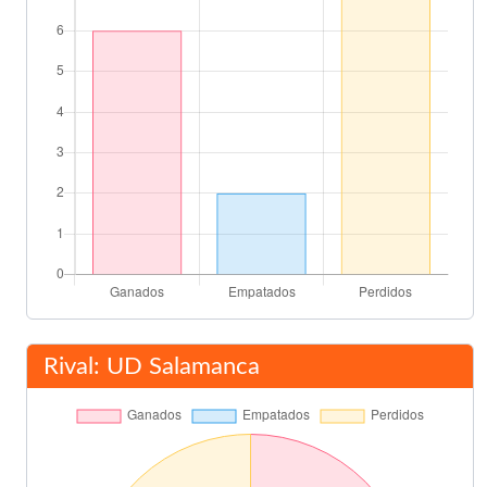
75'
Carlos Arroyo
76'
Antonio Poyatos
Álvaro Cervera
76'
Lubo Penev
Urzáiz
78'
Díaz
Balta
84'
Final del partido
90'
Rival: UD Salamanca