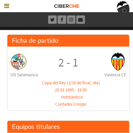
Ficha de partido
2 - 1
UD Salamanca
Valencia CF
Copa del Rey (1/16 de final, Ida)
25.01.1995 - 19:00
Helmántico
Contador Crespo
Equipos titulares