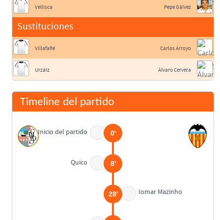
Vellisca
Pepe Gálvez
Sustituciones
Villafañé
Carlos Arroyo
Urzáiz
Álvaro Cervera
Timeline del partido
Inicio del partido
0'
Quico
8'
Iomar Mazinho
28'