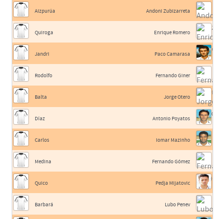
Aizpurúa
Andoni Zubizarreta
Quiroga
Enrique Romero
Jandri
Paco Camarasa
Rodolfo
Fernando Giner
Balta
Jorge Otero
Díaz
Antonio Poyatos
Carlos
Iomar Mazinho
Medina
Fernando Gómez
Quico
Pedja Mijatovic
Barbará
Lubo Penev