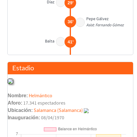
Díaz
29'
Pepe Gálvez
36'
Asist: Fernando Gómez
Balta
41'
Pedja Mijatovic
42'
Estadio
Descanso
45'
Nombre:
Helmántico
Medina
56'
Aforo:
17.341 espectadores
Ubicación:
Salamanca (Salamanca)
Villafañé
Inauguración:
08/04/1970
69'
Carlos
Quico