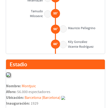
Velamazán
Tamudo
55'
Milosevic
Mauricio Pellegrino
56'
Kily González
66'
Vicente Rodríguez
Fabio Aurelio
(Falta)
74'
Estadio
Miguel Ángel Mista
78'
Pablo Aimar
Nombre:
Montjuic
Luque
80'
Aforo:
56.000 espectadores
Morales
Ubicación:
Barcelona (Barcelona)
Inauguración:
1929
Miguel Ángel Angulo
82'