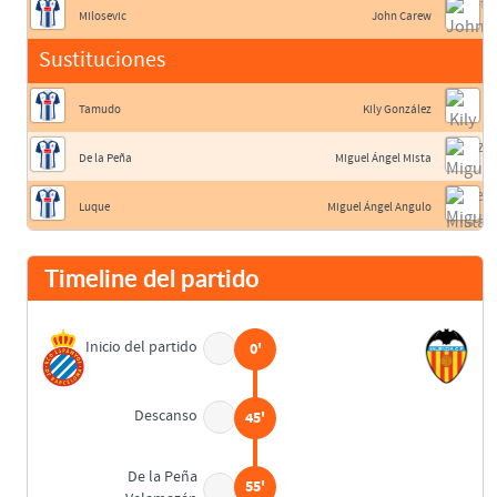
Milosevic
John Carew
Sustituciones
Tamudo
Kily González
De la Peña
Miguel Ángel Mista
Luque
Miguel Ángel Angulo
Timeline del partido
Inicio del partido
0'
Descanso
45'
De la Peña
55'