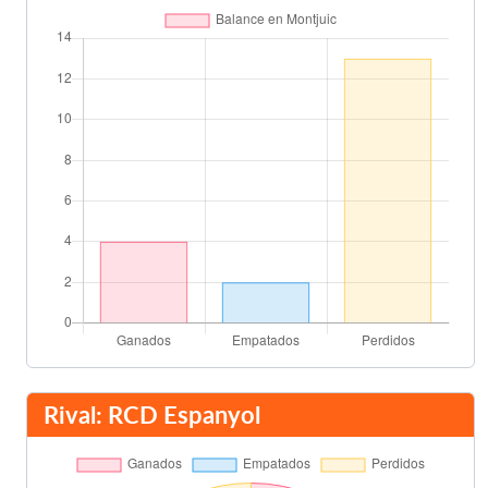
John Carew
Final del partido
90'
Rival: RCD Espanyol