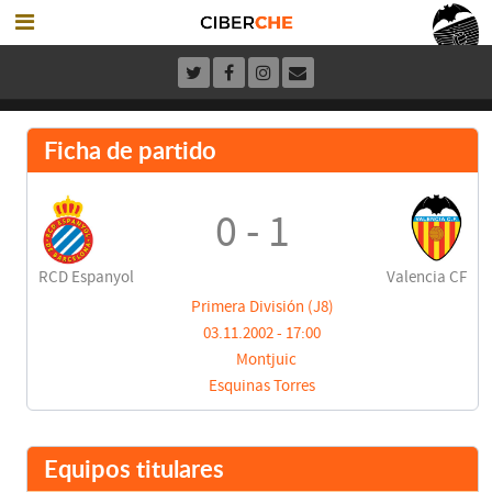
Ficha de partido
0 - 1
RCD Espanyol
Valencia CF
Primera División (J8)
03.11.2002 - 17:00
Montjuic
Esquinas Torres
Equipos titulares