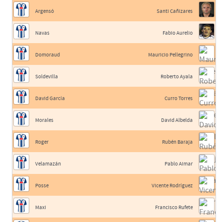
Argensó
Santi Cañizares
Navas
Fabio Aurelio
Domoraud
Mauricio Pellegrino
Soldevilla
Roberto Ayala
David García
Curro Torres
Morales
David Albelda
Roger
Rubén Baraja
Velamazán
Pablo Aimar
Posse
Vicente Rodríguez
Maxi
Francisco Rufete