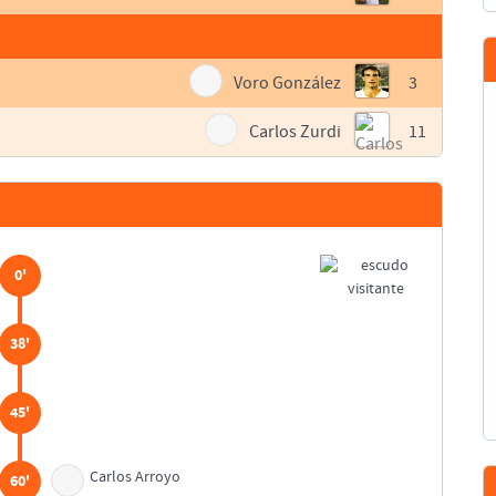
Voro González
3
Carlos Zurdi
11
0'
38'
45'
Carlos Arroyo
60'