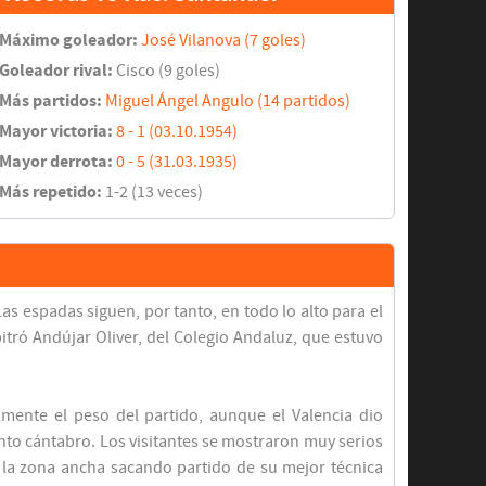
Máximo goleador:
José Vilanova (7 goles)
Goleador rival:
Cisco (9 goles)
Más partidos:
Miguel Ángel Angulo (14 partidos)
Mayor victoria:
8 - 1 (03.10.1954)
Mayor derrota:
0 - 5 (31.03.1935)
Más repetido:
1-2 (13 veces)
as espadas siguen, por tanto, en todo lo alto para el
itró Andújar Oliver, del Colegio Andaluz, que estuvo
almente el peso del partido, aunque el Valencia dio
nto cántabro. Los visitantes se mostraron muy serios
 la zona ancha sacando partido de su mejor técnica