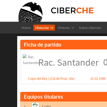
Home
Histoche
Historia
Sobre ciberche
Ficha de partido
0
Rac. Santander
Copa del Rey (1/16 de final, Ida)
25.01.1989
Equipos titulares
1
Liaño