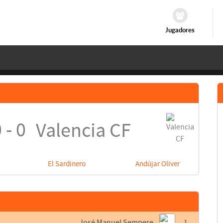
Jugadores
 - 0
Valencia CF
El Sardinero
Andújar Oliver
José Manuel Sempere
1