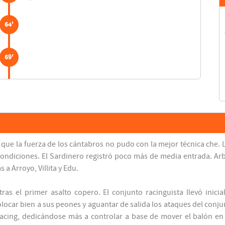
64'
69'
70'
Voro González
75'
Nando Martínez
que la fuerza de los cántabros no pudo con la mejor técnica che. L
Carlos Zurdi
88'
ondiciones. El Sardinero registró poco más de media entrada. Arb
Fernando Gómez
 a Arroyo, Villita y Edu.
90'
tras el primer asalto copero. El conjunto racinguista llevó inici
locar bien a sus peones y aguantar de salida los ataques del conju
Racing, dedicándose más a controlar a base de mover el balón en