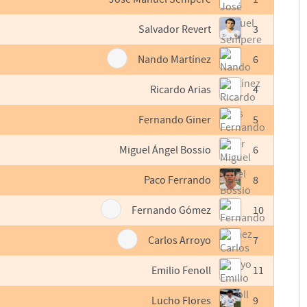
Salvador Revert
3
Nando Martínez
6
Ricardo Arias
4
Fernando Giner
5
Miguel Ángel Bossio
6
Paco Ferrando
8
Fernando Gómez
10
Carlos Arroyo
7
Emilio Fenoll
11
Lucho Flores
9