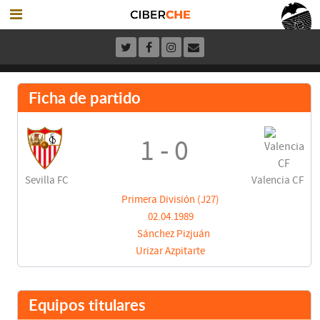
Ficha de partido
1 - 0
Sevilla FC
Valencia CF
Primera División (J27)
02.04.1989
Sánchez Pizjuán
Urizar Azpitarte
Equipos titulares