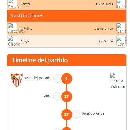
Polster
Lucho Flores
Sustituciones
Antoñito
Carlos Arroyo
Choya
Jon García
Timeline del partido
Inicio del partido
0'
Mino
11'
Ricardo Arias
21'