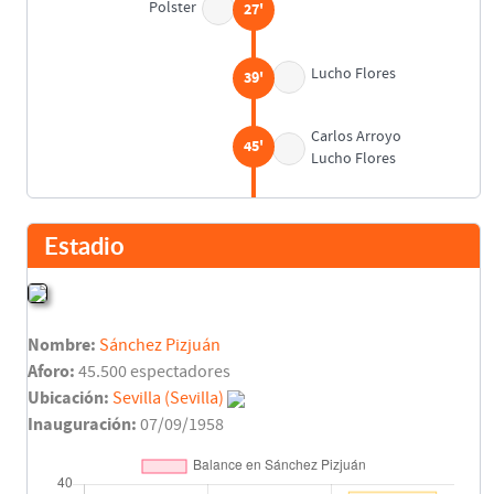
Polster
27'
Lucho Flores
39'
Carlos Arroyo
45'
Lucho Flores
Descanso
45'
Estadio
Martagón
46'
Nombre:
Sánchez Pizjuán
Jon García
75'
Eloy Olaya
Aforo:
45.500 espectadores
Ubicación:
Sevilla (Sevilla)
Fernando Gómez
Inauguración:
07/09/1958
77'
Polster