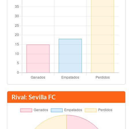
80'
Antoñito
84'
Francisco
Choya
89'
Nando Muñoz
Final del partido
90'
Rival: Sevilla FC