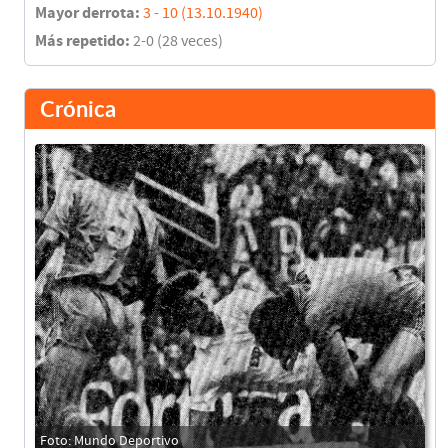
Mayor derrota:
3 - 10 (13.10.1940)
Más repetido:
2-0 (28 veces)
Crónica