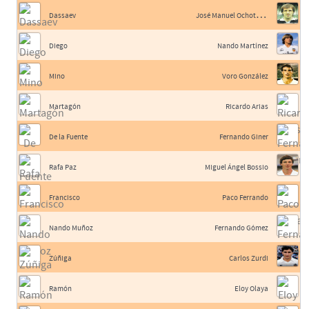
J
osé Manuel Ochotorena
Dassaev
Diego
Nando Martínez
Mino
Voro González
Martagón
Ricardo Arias
De la Fuente
Fernando Giner
Rafa Paz
Miguel Ángel Bossio
Francisco
Paco Ferrando
Nando Muñoz
Fernando Gómez
Zúñiga
Carlos Zurdi
Ramón
Eloy Olaya