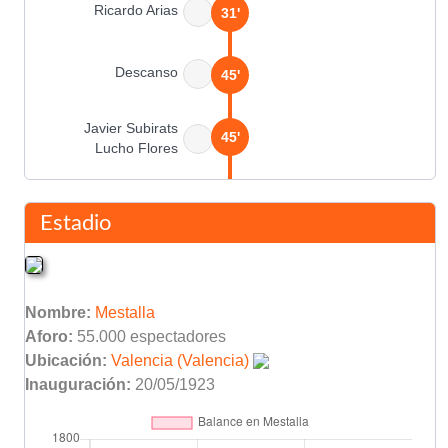
Ricardo Arias
31'
Descanso
45'
Javier Subirats
45'
Lucho Flores
Fernando Giner
67'
Asist: Carlos Arroyo
Estadio
Futre
68'
Nombre:
Mestalla
Alfredo
69'
Aforo:
55.000 espectadores
Armando
Ubicación:
Valencia (Valencia)
Inauguración:
20/05/1923
Carlos Zurdi
80'
Marcos