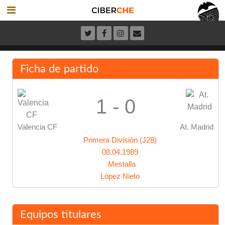
Ficha de partido
1 - 0
Valencia CF
At. Madrid
Primera División (J28)
08.04.1989
Mestalla
López Nieto
Equipos titulares