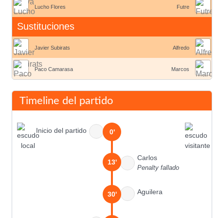
Lucho Flores
Futre
Sustituciones
Javier Subirats
Alfredo
Paco Camarasa
Marcos
Timeline del partido
Inicio del partido
0'
Carlos
13'
Penalty fallado
Aguilera
30'