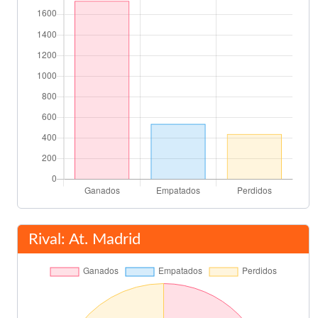
80'
Marina
Paco Camarasa
84'
Carlos Zurdi
Final del partido
90'
Rival: At. Madrid