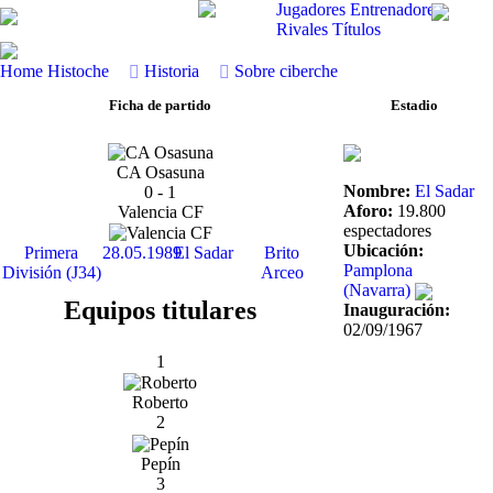
Jugadores
Entrenadores
Rivales
Títulos
Home
Histoche
Historia
Sobre ciberche
Ficha de partido
Estadio
CA Osasuna
Nombre:
El Sadar
0 - 1
Aforo:
19.800
Valencia CF
espectadores
Ubicación:
Primera
28.05.1989
El Sadar
Brito
Pamplona
División (J34)
Arceo
(Navarra)
Equipos titulares
Inauguración:
02/09/1967
1
Roberto
2
Pepín
3