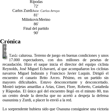
Rípodas
72'
Carlos Zurdi
Asist: Carlos Arroyo
81'
Milinkovic
Merino
86'
Final del partido
90'
Crónica
Tarde calurosa. Terreno de juego en buenas condiciones y unos
17.000 espectadores, con dos millones de pesetas de
recaudación. Hizo el saque inicia el director del equipo ciclista
Reynolds, José Miguel Echavarri, al que acompañaron los ciclistas
navarros Miguel Indurain y Francisco Javier Luquin. Dirigió el
encuentro el canario Brito Arceo. Pésimo, en un partido sin
mayores dificultades. Estuvo desconcertante y desconcertado.
Mostró tarjetas amarillas a Arias, Giner, Flore, Roberto, Castañeda
y Ríapodas. El único gol del encuentro llegó en el minuto 80, tras
un centro desde la derecha que no acertó a despeja la defensa
osasunista y Zurdi, a placer lo envió a la red.
Lo sorprendente hubiera sido que Osasuna consiguiese una victoria