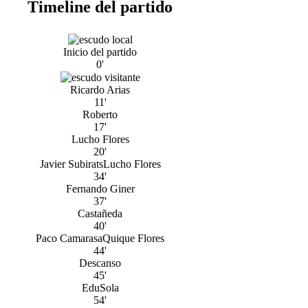
Timeline del partido
Inicio del partido
0'
Ricardo Arias
11'
Roberto
17'
Lucho Flores
20'
Javier Subirats
Lucho Flores
34'
Fernando Giner
37'
Castañeda
40'
Paco Camarasa
Quique Flores
44'
Descanso
45'
Edu
Sola
54'