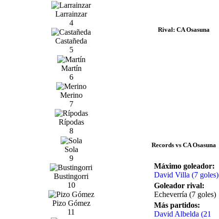
Larrainzar
4
Rival: CA Osasuna
Castañeda
5
Martín
6
Merino
7
Rípodas
8
Records vs CA Osasuna
Sola
9
Máximo goleador:
David Villa (7 goles)
Bustingorri
10
Goleador rival:
Echeverría (7 goles)
Pizo Gómez
Más partidos:
11
David Albelda (21