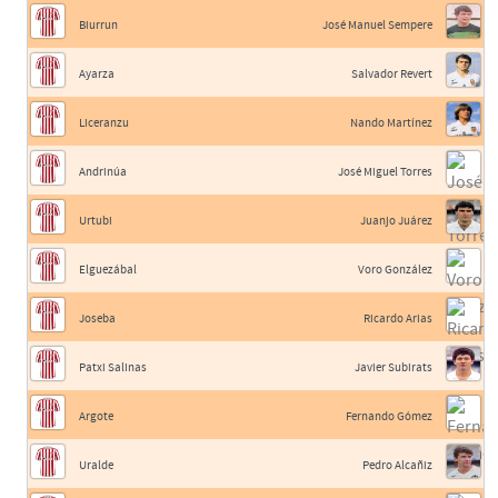
Biurrun
José Manuel Sempere
Ayarza
Salvador Revert
Liceranzu
Nando Martínez
Andrinúa
José Miguel Torres
Urtubi
Juanjo Juárez
Elguezábal
Voro González
Joseba
Ricardo Arias
Patxi Salinas
Javier Subirats
Argote
Fernando Gómez
Uralde
Pedro Alcañiz