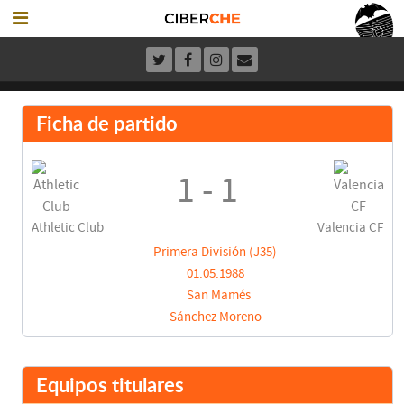
Ficha de partido
1 - 1
Athletic Club
Valencia CF
Primera División (J35)
01.05.1988
San Mamés
Sánchez Moreno
Equipos titulares