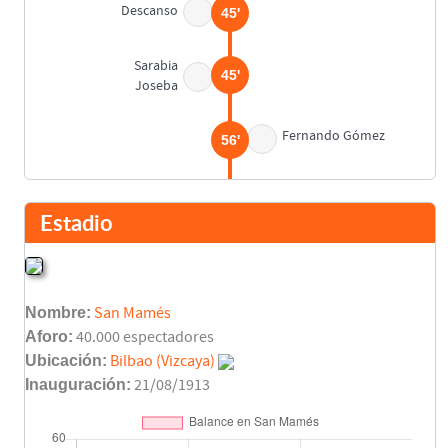
Descanso
45'
Sarabia
45'
Joseba
Fernando Gómez
56'
Luis Fernando
71'
Argote
Estadio
Sarabia
74'
Nombre:
San Mamés
Jon García
75'
Aforo:
40.000 espectadores
Pedro Alcañiz
Ubicación:
Bilbao (Vizcaya)
Inauguración:
21/08/1913
Paco Ferrando
82'
Javier Subirats