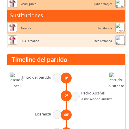
Mendiguren
Rabah Madjer
Sustituciones
Sarabia
Jon García
Luis Fernando
Paco Ferrando
Timeline del partido
Inicio del partido
0'
Pedro Alcañiz
2'
Asist: Rabah Madjer
Liceranzu
40'