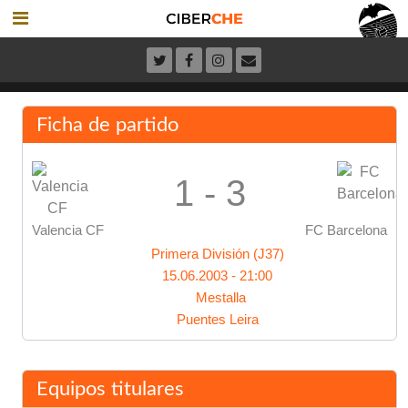
Ficha de partido
1 - 3
Valencia CF
FC Barcelona
Primera División (J37)
15.06.2003 - 21:00
Mestalla
Puentes Leira
Equipos titulares