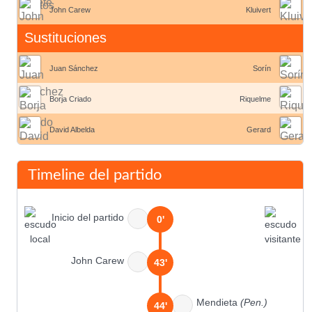
John Carew
Kluivert
Sustituciones
Juan Sánchez
Sorín
Borja Criado
Riquelme
David Albelda
Gerard
Timeline del partido
Inicio del partido
0'
John Carew
43'
Mendieta
(Pen.)
44'