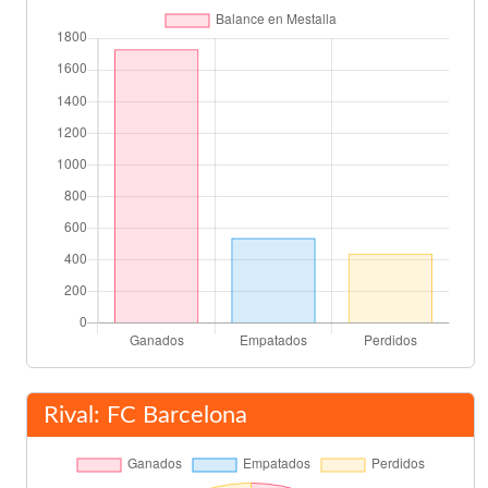
David Albelda
78'
Kily González
Overmars
78'
Riquelme
79'
Overmars
Gerard
82'
Mendieta
Juan Sánchez
(Pen.)
83'
Final del partido
90'
Rival: FC Barcelona