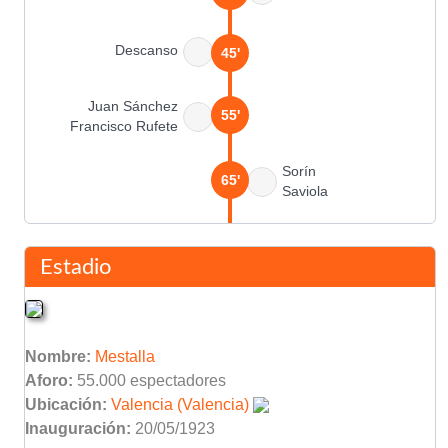
Descanso
45'
Juan Sánchez
55'
Francisco Rufete
Sorín
65'
Saviola
Borja Criado
68'
Gonzalo De los Santos
Estadio
Puyol
69'
Nombre:
Mestalla
Amedeo Carboni
71'
Aforo:
55.000 espectadores
Ubicación:
Valencia (Valencia)
Inauguración:
20/05/1923
Kluivert
(Pen.)
73'