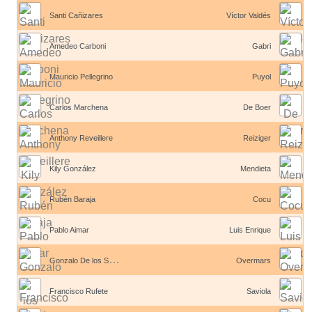
Santi Cañizares
Víctor Valdés
Amedeo Carboni
Gabri
Mauricio Pellegrino
Puyol
Carlos Marchena
De Boer
Anthony Reveillere
Reiziger
Kily González
Mendieta
Rubén Baraja
Cocu
Pablo Aimar
Luis Enrique
G
onzalo De los Santos
Overmars
Francisco Rufete
Saviola