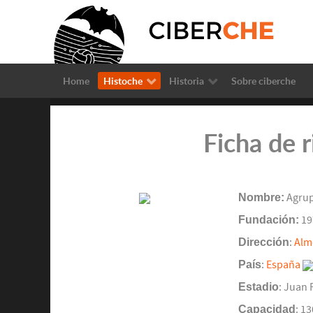
Home
Histoche
Historia
Sobre ciberche
Ficha de 
Nombre:
Agrup
Fundación:
19
Dirección
:
Alm
País
:
España
Estadio
: Juan 
Capacidad
: 1