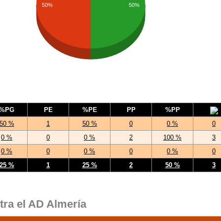
50%
50%
%PG
PE
%PE
PP
%PP
50 %
1
50 %
0
0 %
0
0 %
0
0 %
2
100 %
3
0 %
0
0 %
0
0 %
0
25 %
1
25 %
2
50 %
3
tra el AD Almería