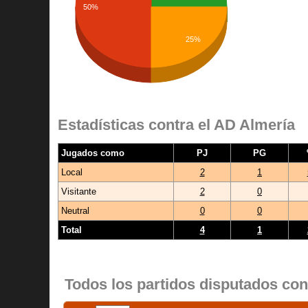
50%
25%
Estadísticas contra el AD Almería
Jugados como
PJ
PG
Local
2
1
Visitante
2
0
Neutral
0
0
Total
4
1
Todos los partidos disputados con