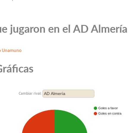
e jugaron en el AD Almería
io Unamuno
ráficas
AD Almería
Cambiar rival:
Goles a favor
Goles en contra