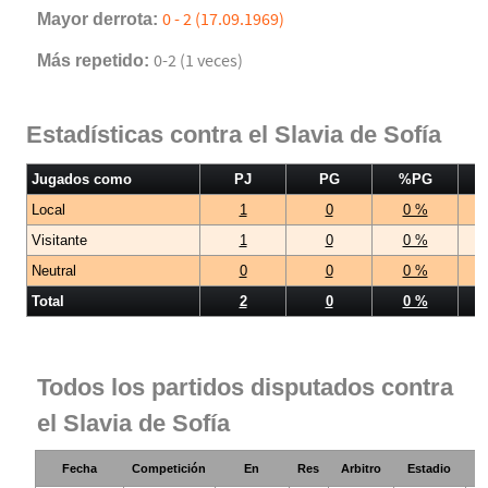
Mayor derrota:
0 - 2 (17.09.1969)
Más repetido:
0-2 (1 veces)
Estadísticas contra el Slavia de Sofía
Jugados como
PJ
PG
%PG
Local
1
0
0 %
Visitante
1
0
0 %
Neutral
0
0
0 %
Total
2
0
0 %
Todos los partidos disputados contra
el Slavia de Sofía
Fecha
Competición
En
Res
Arbitro
Estadio
A