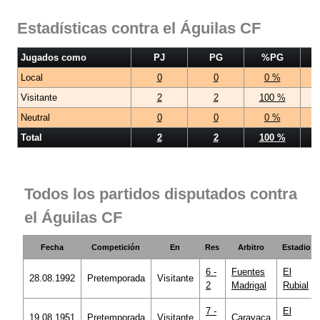
Estadísticas contra el Águilas CF
Jugados como
PJ
PG
%PG
Local
0
0
0 %
Visitante
2
2
100 %
Neutral
0
0
0 %
Total
2
2
100 %
Todos los partidos disputados contra
el Águilas CF
Fecha
Competición
En
Res
Arbitro
Estadio
6 -
Fuentes
El
28.08.1992
Pretemporada
Visitante
2
Madrigal
Rubial
7 -
El
19.08.1951
Pretemporada
Visitante
Caravaca