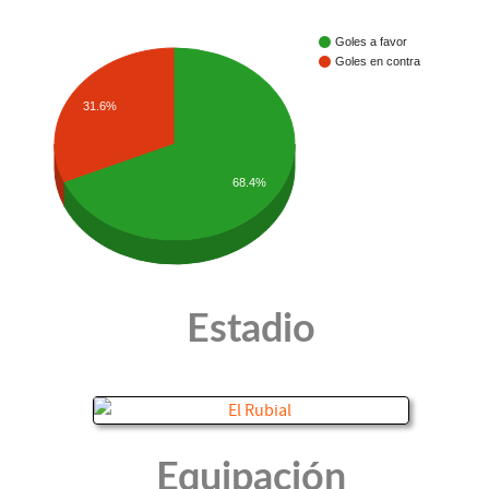
Goles a favor
Goles en contra
31.6%
68.4%
Estadio
Equipación