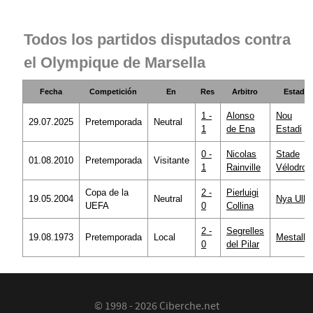
Todos los partidos disputados contra
el Olympique de Marsella
Fecha
Competición
En
Res
Arbitro
Estadio
1 -
Alonso
Nou
29.07.2025
Pretemporada
Neutral
1
de Ena
Estadi
0 -
Nicolas
Stade
01.08.2010
Pretemporada
Visitante
1
Rainville
Vélodro
Copa de la
2 -
Pierluigi
19.05.2004
Neutral
Nya Ulle
UEFA
0
Collina
2 -
Segrelles
19.08.1973
Pretemporada
Local
Mestalla
0
del Pilar
© 1998 - 2026 Ciberche.net