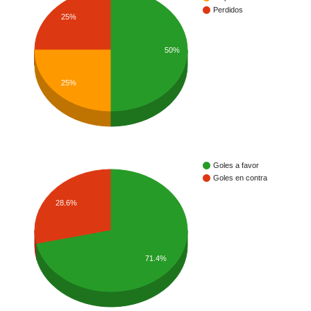
Perdidos
25%
50%
25%
Goles a favor
Goles en contra
28.6%
71.4%