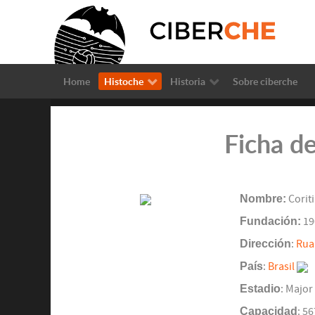
Home
Histoche
Historia
Sobre ciberche
Ficha de
Nombre:
Coriti
Fundación:
19
Dirección
:
Rua 
País
:
Brasil
Estadio
: Major
Capacidad
: 5