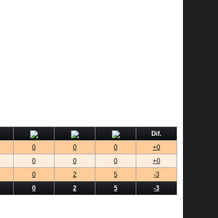
Dif.
0
0
0
+0
0
0
0
+0
0
2
5
-3
0
2
5
-3