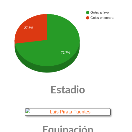
Goles a favor
Goles en contra
27.3%
72.7%
Estadio
Equipación