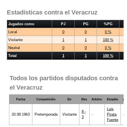
Estadísticas contra el Veracruz
Jugados como
PJ
PG
%PG
Local
0
0
0 %
Visitante
1
1
100 %
Neutral
0
0
0 %
Total
1
1
100 %
Todos los partidos disputados contra
el Veracruz
Fecha
Competición
En
Res
Arbitro
Estadio
Asi
Luis
8 -
20.08.1963
Pretemporada
Visitante
-
Pirata
-
3
Fuente