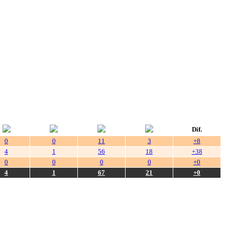
Dif.
0
0
11
3
+8
4
1
56
18
+38
0
0
0
0
+0
4
1
67
21
+0