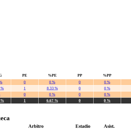
G
PE
%PE
PP
%PP
 %
0
0 %
0
0 %
7 %
1
8.33 %
0
0 %
%
0
0 %
0
0 %
3 %
1
6.67 %
0
0 %
ueca
Arbitro
Estadio
Asist.