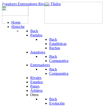
Jugadores
Entrenadores
Rivales
Títulos
Home
Histoche
Back
Partidos
Back
Estadísticas
Rachas
Jugadores
Back
Comparativa
Entrenadores
Back
Comparativa
Rivales
Estadios
Paises
Árbitros
Otros
Back
Evolución