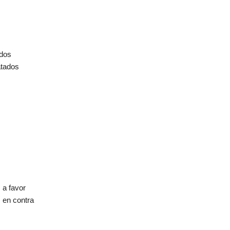
dos
tados
 a favor
 en contra