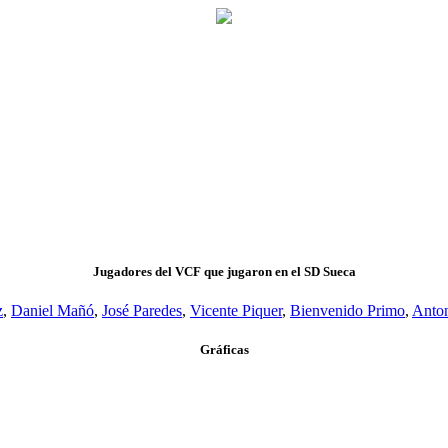
Jugadores del VCF que jugaron en el SD Sueca
z
,
Daniel Mañó
,
José Paredes
,
Vicente Piquer
,
Bienvenido Primo
,
Anto
Gráficas