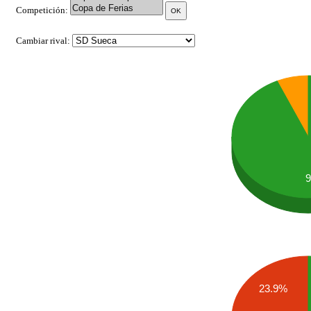
Competición:
Cambiar rival:
23.9%