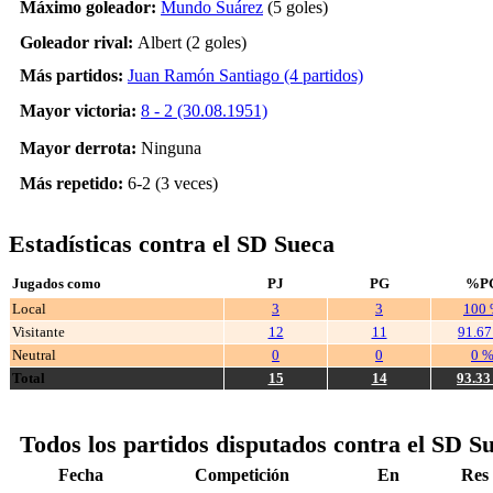
Máximo goleador:
Mundo Suárez
(5 goles)
Goleador rival:
Albert (2 goles)
Más partidos:
Juan Ramón Santiago (4 partidos)
Mayor victoria:
8 - 2 (30.08.1951)
Mayor derrota:
Ninguna
Más repetido:
6-2 (3 veces)
Estadísticas contra el SD Sueca
Jugados como
PJ
PG
%P
Local
3
3
100
Visitante
12
11
91.6
Neutral
0
0
0 
Total
15
14
93.3
Todos los partidos disputados contra el SD S
Fecha
Competición
En
Res