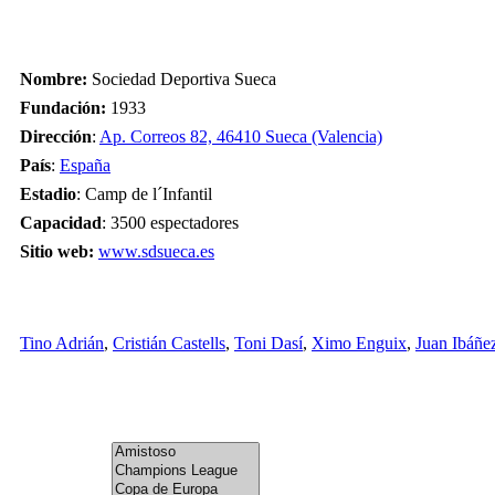
Nombre:
Sociedad Deportiva Sueca
Fundación:
1933
Dirección
:
Ap. Correos 82, 46410 Sueca (Valencia)
País
:
España
Estadio
: Camp de l´Infantil
Capacidad
: 3500 espectadores
Sitio web:
www.sdsueca.es
Tino Adrián
,
Cristián Castells
,
Toni Dasí
,
Ximo Enguix
,
Juan Ibáñe