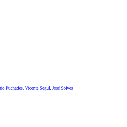
nio Puchades
,
Vicente Seguí
,
José Solves