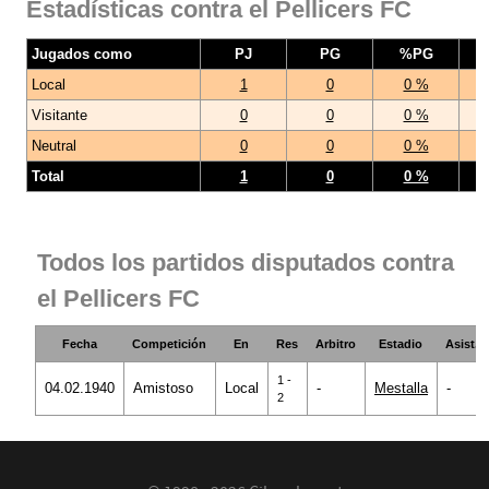
Estadísticas contra el Pellicers FC
Jugados como
PJ
PG
%PG
Local
1
0
0 %
Visitante
0
0
0 %
Neutral
0
0
0 %
Total
1
0
0 %
Todos los partidos disputados contra
el Pellicers FC
Fecha
Competición
En
Res
Arbitro
Estadio
Asist.
1 -
04.02.1940
Amistoso
Local
-
Mestalla
-
2