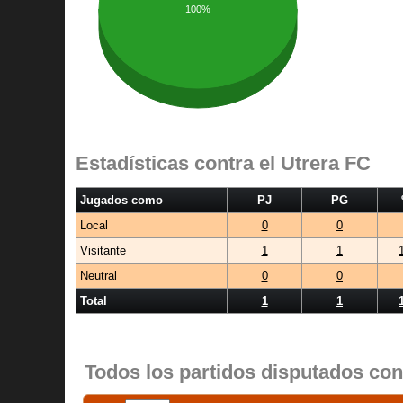
100%
Estadísticas contra el Utrera FC
Jugados como
PJ
PG
Local
0
0
Visitante
1
1
Neutral
0
0
Total
1
1
Todos los partidos disputados con