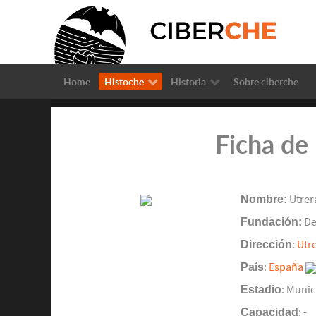
Home
Histoche
Historia
Sobre ciberche
Ficha de 
Nombre:
Utrer
Fundación:
De
Dirección
:
Utre
País
:
España
Estadio
: Muni
Capacidad
: -