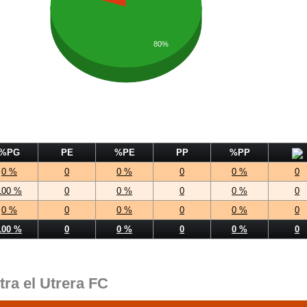
80%
%PG
PE
%PE
PP
%PP
0 %
0
0 %
0
0 %
0
100 %
0
0 %
0
0 %
0
0 %
0
0 %
0
0 %
0
100 %
0
0 %
0
0 %
0
tra el Utrera FC