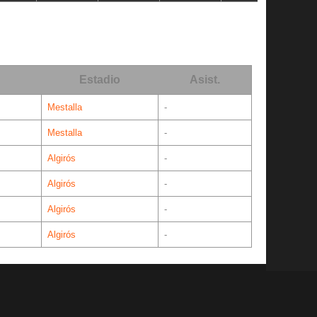
Estadio
Asist.
Mestalla
-
Mestalla
-
Algirós
-
Algirós
-
Algirós
-
Algirós
-