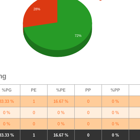
28%
72%
ng
%PG
PE
%PE
PP
%PP
83.33 %
1
16.67 %
0
0 %
0 %
0
0 %
0
0 %
0 %
0
0 %
0
0 %
83.33 %
1
16.67 %
0
0 %