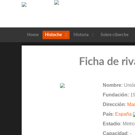
Home
Histoche
Historia
Sobre ciberche
Ficha de ri
Nombre:
Unión
Fundación:
19
Dirección
:
Mad
País
:
España
Estadio
: Metro
Capacidad
: -