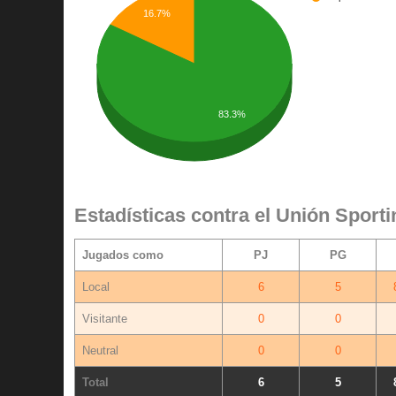
16.7%
83.3%
Estadísticas contra el Unión Sporti
Jugados como
PJ
PG
Local
6
5
Visitante
0
0
Neutral
0
0
Total
6
5