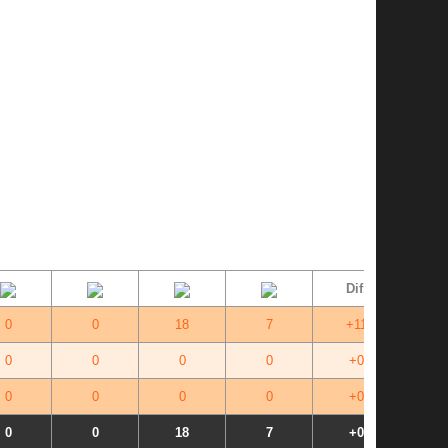
Dif.
0
0
18
7
+11
0
0
0
0
+0
0
0
0
0
+0
0
0
18
7
+0