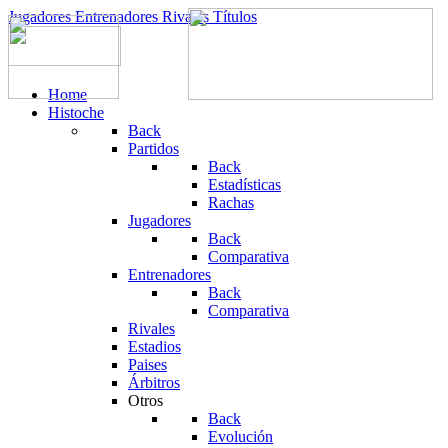
Jugadores
Entrenadores
Rivales
Títulos
Home
Histoche
Back
Partidos
Back
Estadísticas
Rachas
Jugadores
Back
Comparativa
Entrenadores
Back
Comparativa
Rivales
Estadios
Paises
Árbitros
Otros
Back
Evolución