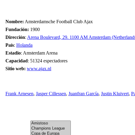
Nombre:
Amsterdamsche Football Club Ajax
Fundación:
1900
Dirección
:
Arena Boulevard, 29. 1100 AM Amsterdam (Netherland
País
:
Holanda
Estadio
: Amsterdam Arena
Capacidad
: 51324 espectadores
Sitio web:
www.ajax.nl
Frank Arnesen
,
Jasper Cillessen
,
Juanfran García
,
Justin Kluivert
,
Pa