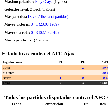
Máximo goleador:
Eloy Olaya
(1 goles)
Goleador rival:
Ziyech (1 goles)
Más partidos:
David Albelda (2 partidos)
Mayor victoria:
3 - 1 (23.08.1989)
Mayor derrota:
0 - 3 (02.10.2019)
Más repetido:
1-1 (2 veces)
Estadísticas contra el AFC Ajax
Jugados como
PJ
PG
%P
Local
4
2
50 
Visitante
2
1
50 
Neutral
1
0
0 
Total
7
3
42.8
Todos los partidos disputados contra el AFC 
Fecha
Competición
En
Res