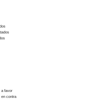
dos
tados
dos
 a favor
 en contra