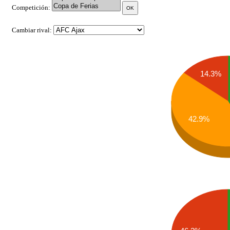
Competición:
Cambiar rival:
14.3%
42.9%