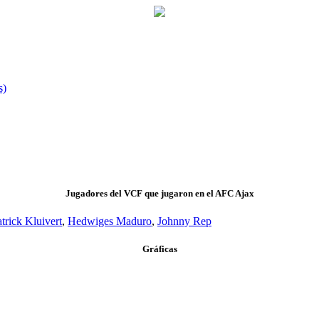
s)
Jugadores del VCF que jugaron en el AFC Ajax
trick Kluivert
,
Hedwiges Maduro
,
Johnny Rep
Gráficas