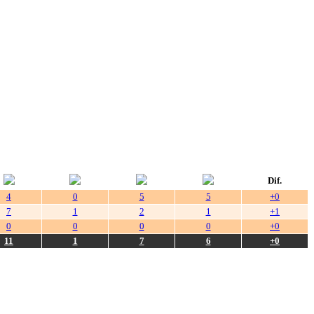
Dif.
4
0
5
5
+0
7
1
2
1
+1
0
0
0
0
+0
11
1
7
6
+0