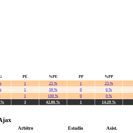
G
PE
%PE
PP
%PP
%
1
25 %
1
25 %
%
1
50 %
0
0 %
%
1
100 %
0
0 %
6 %
3
42.86 %
1
14.29 %
Ajax
Arbitro
Estadio
Asist.