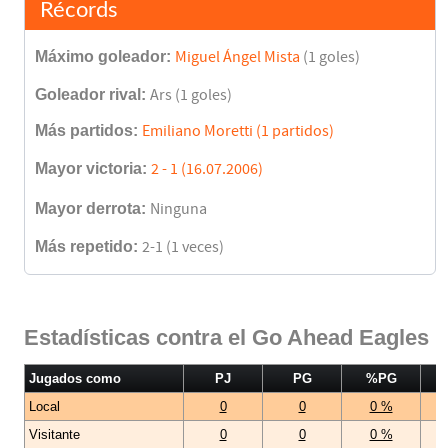
Récords
Máximo goleador:
Miguel Ángel Mista
(1 goles)
Goleador rival:
Ars (1 goles)
Más partidos:
Emiliano Moretti (1 partidos)
Mayor victoria:
2 - 1 (16.07.2006)
Mayor derrota:
Ninguna
Más repetido:
2-1 (1 veces)
Estadísticas contra el Go Ahead Eagles
Jugados como
PJ
PG
%PG
Local
0
0
0 %
Visitante
0
0
0 %