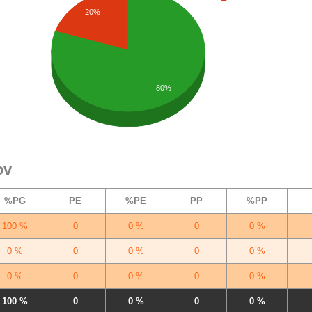
20%
80%
ov
%PG
PE
%PE
PP
%PP
100 %
0
0 %
0
0 %
0 %
0
0 %
0
0 %
0 %
0
0 %
0
0 %
100 %
0
0 %
0
0 %