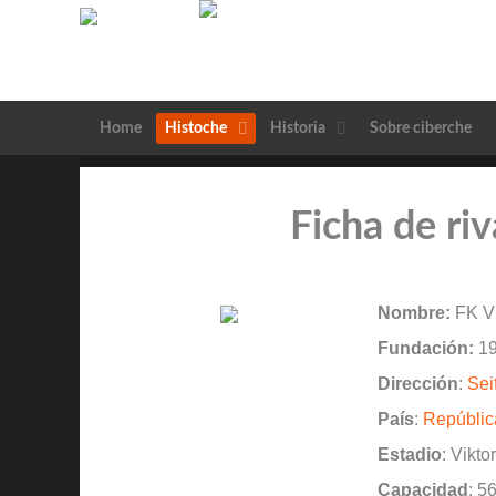
Home
Histoche
Historia
Sobre ciberche
Ficha de riv
Nombre:
FK Vi
Fundación:
19
Dirección
:
Sei
País
:
Repúbli
Estadio
: Vikto
Capacidad
: 5