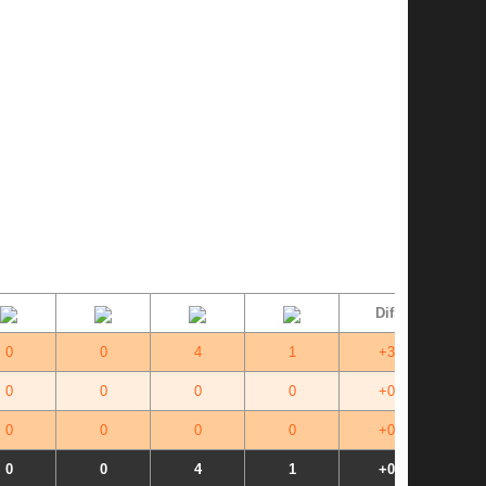
Dif.
0
0
4
1
+3
0
0
0
0
+0
0
0
0
0
+0
0
0
4
1
+0