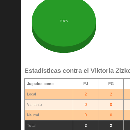
100%
Estadísticas contra el Viktoria Zizk
Jugados como
PJ
PG
Local
2
2
Visitante
0
0
Neutral
0
0
Total
2
2