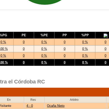
%PG
PE
%PE
PP
%PP
0 %
0
0 %
0
0 %
0
100 %
0
0 %
0
0 %
0
0 %
0
0 %
0
0 %
0
100 %
0
0 %
0
0 %
0
ntra el Córdoba RC
En
Res
Arbitro
Visitante
4 - 0
Ocaña Nieto