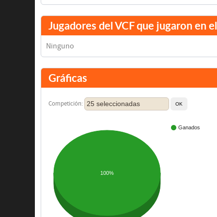
Jugadores del VCF que jugaron en 
Ninguno
Gráficas
25 seleccionadas
Competición:
Ganados
100%