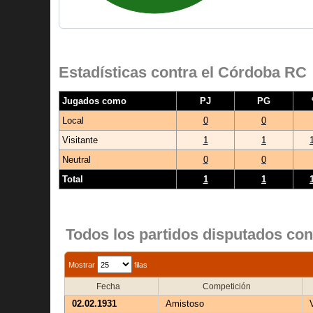
Estadísticas contra el Córdoba RC
Jugados como
PJ
PG
Local
0
0
Visitante
1
1
Neutral
0
0
Total
1
1
Todos los partidos disputados co
Mostrar
filas
Fecha
Competición
02.02.1931
Amistoso