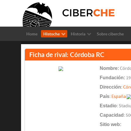
Home
Histoche
Historia
Sobre ciberche
Ficha de rival: Córdoba RC
Nombre:
Córdo
Fundación:
19
Dirección
:
Cór
País
:
España
Estadio
: Stad
Capacidad
: 5
Sitio web: