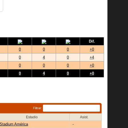
Dif.
0
0
0
+0
0
4
0
+4
0
0
0
+0
0
4
0
+0
Filtrar:
Estadio
Asist.
Stadium América
-