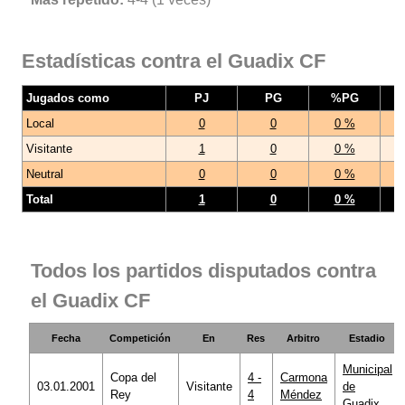
Estadísticas contra el Guadix CF
Jugados como
PJ
PG
%PG
Local
0
0
0 %
Visitante
1
0
0 %
Neutral
0
0
0 %
Total
1
0
0 %
Todos los partidos disputados contra
el Guadix CF
Fecha
Competición
En
Res
Arbitro
Estadio
Municipal
Copa del
4 -
Carmona
03.01.2001
Visitante
de
Rey
4
Méndez
Guadix