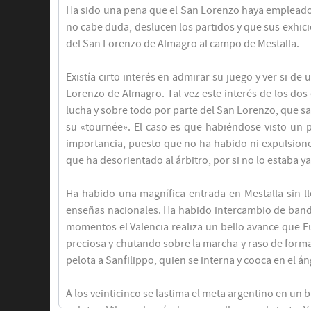
Ha sido una pena que el San Lorenzo haya empleado c
no cabe duda, deslucen los partidos y que sus exhici
del San Lorenzo de Almagro al campo de Mestalla.
Descanso
Existía cirto interés en admirar su juego y ver si d
Lorenzo de Almagro. Tal vez este interés de los dos 
lucha y sobre todo por parte del San Lorenzo, que sa
su «tournée». El caso es que habiéndose visto un p
Manuel Badenes
importancia, puesto que no ha habido ni expulsione
Jorge Vila Soler
que ha desorientado al árbitro, por si no lo estaba ya
Ha habido una magnífica entrada en Mestalla sin l
enseñas nacionales. Ha habido intercambio de band
momentos el Valencia realiza un bello avance que Fu
preciosa y chutando sobre la marcha y raso de forma
pelota a Sanfilippo, quien se interna y cooca en el á
A los veinticinco se lastima el meta argentino en un 
pelota a Vila, malográndose con ello un gol cierto. 