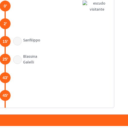
0'
2'
Sanfilippo
15'
Blassina
25'
Galelli
43'
45'
45'