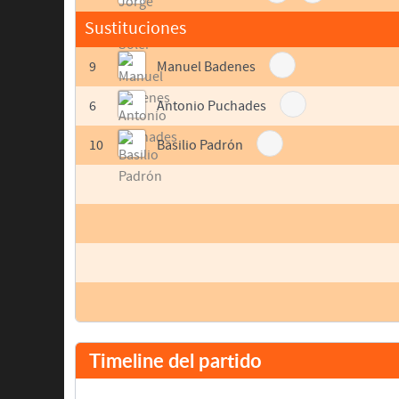
Sustituciones
9
Manuel Badenes
6
Antonio Puchades
10
Basilio Padrón
Timeline del partido