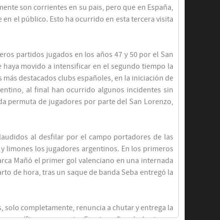
mente son corrientes en su pais, pero que en España,
n el público. Esto ha ocurrido en esta tercera visita
meros partidos jugados en los años 47 y 50 por el San
ue haya movido a intensificar en el segundo tiempo la
s más destacados clubs españoles, en la iniciación de
ntino, al final han ocurrido algunos incidentes sin
ada permuta de jugadores por parte del San Lorenzo,
audidos al desfilar por el campo portadores de las
 limones los jugadores argentinos. En los primeros
marca Mañó el primer gol valenciano en una internada
arto de hora, tras un saque de banda Seba entregó la
es, solo completamente, renuncia a chutar y entrega la
un magnífico avance entre Fuertes y Seguí, el primero