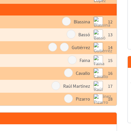
Blassina
12
Bassó
13
Gutiérrez
14
Faina
15
Cavallo
16
Raúl Martínez
17
Pizarro
18