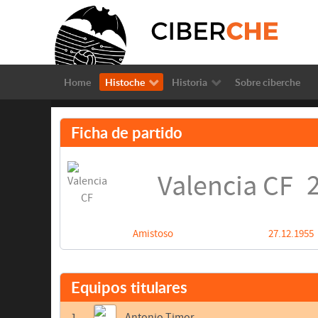
Home
Histoche
Historia
Sobre ciberche
Ficha de partido
2
Valencia CF
Amistoso
27.12.1955
Equipos titulares
1
Antonio Timor