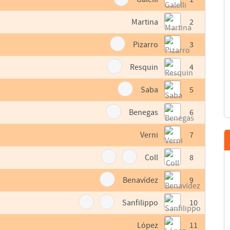
Martina
2
Pizarro
3
Resquin
4
Saba
5
Benegas
6
Verni
7
Coll
8
Benavídez
9
Sanfilippo
10
López
11