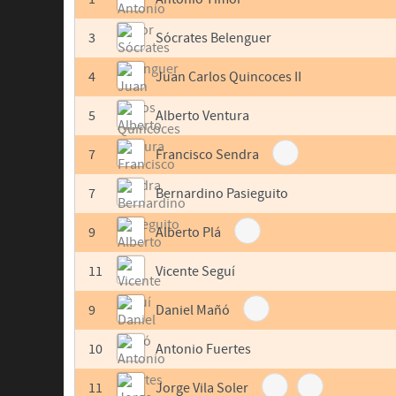
3
Sócrates Belenguer
4
Juan Carlos Quincoces II
5
Alberto Ventura
7
Francisco Sendra
7
Bernardino Pasieguito
9
Alberto Plá
11
Vicente Seguí
9
Daniel Mañó
10
Antonio Fuertes
11
Jorge Vila Soler