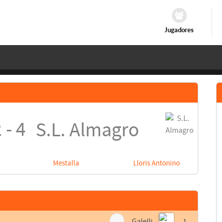
Jugadores
 - 4
S.L. Almagro
Mestalla
Lloris Antonino
Galelli
1