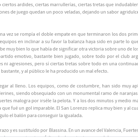
Bassó
iertos ardides, ciertas marrullerías, ciertas tretas que indudable
45'
Pizarro
ones de juego quedan un poco veladas, dejando un sabor agridulce e
45'
e una vez se rompía el doble empate en que terminaron los dos pri
equipos en inclinar a su favor la balanza haya sido en parte lo q
Gutiérrez
45'
Benavídez
be muy bien lo que había de significar otra victoria sobre uno de lo
artido emotivo, bastante bien jugado, sobre todo por el club arge
s ni agresiones, pero sí ciertas tretas sobre todo en una continu
45'
 bastante, y al público le ha producido un mal efecto.
Faina
57'
legar al lleno. Los equipos, como de costumbre, han sido muy apl
Resquin
erines, siendo obsequiado con un monumental ramo de naranjas y
ertes malogra por irséle la pelota. Y a los dos minutos y medio 
Coll
59'
 que fué un gol imparable. El San Lorenzo replica muy bien y al cu
ngulo el balón para conseguir la igualada.
Cavallo
70'
Saba
brazo y es sustituído por Blassina. En un avance del Valencia, Fuert
Y a los cuarenta y tres, faltando dos minutos para el descanso, en 